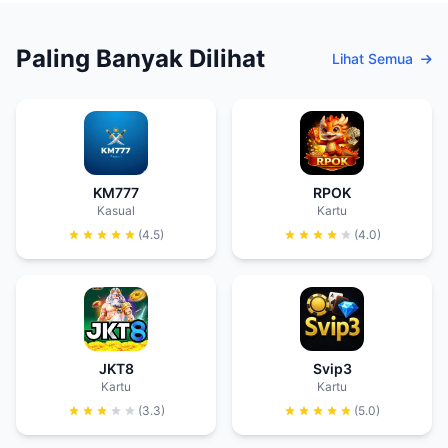
Paling Banyak Dilihat
Lihat Semua
KM777
RPOK
Kasual
Kartu
(4.5)
(4.0)
JKT8
Svip3
Kartu
Kartu
(3.3)
(5.0)