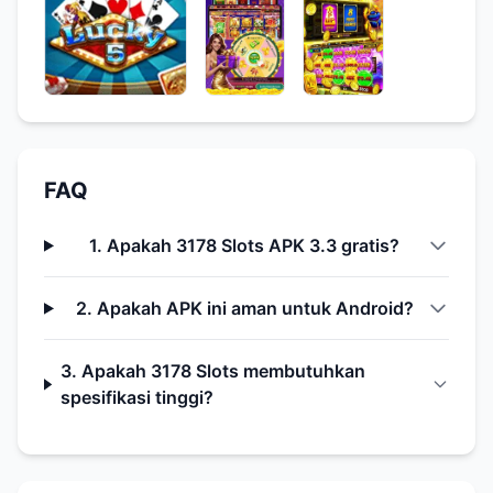
FAQ
1. Apakah 3178 Slots APK 3.3 gratis?
2. Apakah APK ini aman untuk Android?
3. Apakah 3178 Slots membutuhkan
spesifikasi tinggi?