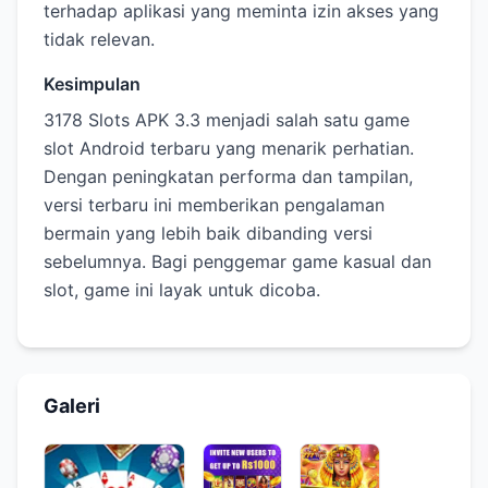
terhadap aplikasi yang meminta izin akses yang
tidak relevan.
Kesimpulan
3178 Slots APK 3.3 menjadi salah satu game
slot Android terbaru yang menarik perhatian.
Dengan peningkatan performa dan tampilan,
versi terbaru ini memberikan pengalaman
bermain yang lebih baik dibanding versi
sebelumnya. Bagi penggemar game kasual dan
slot, game ini layak untuk dicoba.
Galeri