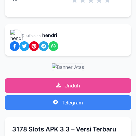
★
★
★
★
★
7+
hendri
Ditulis oleh
Unduh
Telegram
3178 Slots APK 3.3 – Versi Terbaru