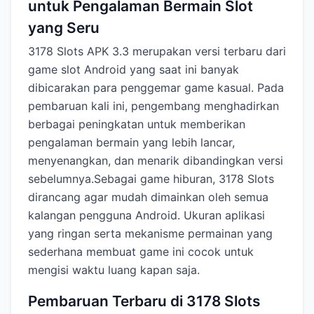
untuk Pengalaman Bermain Slot
yang Seru
3178 Slots APK 3.3 merupakan versi terbaru dari
game slot Android yang saat ini banyak
dibicarakan para penggemar game kasual. Pada
pembaruan kali ini, pengembang menghadirkan
berbagai peningkatan untuk memberikan
pengalaman bermain yang lebih lancar,
menyenangkan, dan menarik dibandingkan versi
sebelumnya.Sebagai game hiburan, 3178 Slots
dirancang agar mudah dimainkan oleh semua
kalangan pengguna Android. Ukuran aplikasi
yang ringan serta mekanisme permainan yang
sederhana membuat game ini cocok untuk
mengisi waktu luang kapan saja.
Pembaruan Terbaru di 3178 Slots