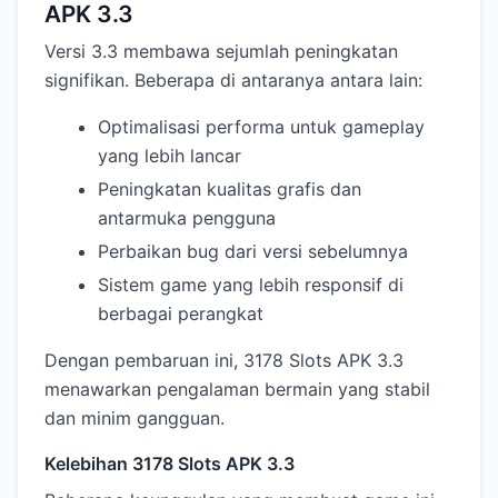
APK 3.3
Versi 3.3 membawa sejumlah peningkatan
signifikan. Beberapa di antaranya antara lain:
Optimalisasi performa untuk gameplay
yang lebih lancar
Peningkatan kualitas grafis dan
antarmuka pengguna
Perbaikan bug dari versi sebelumnya
Sistem game yang lebih responsif di
berbagai perangkat
Dengan pembaruan ini, 3178 Slots APK 3.3
menawarkan pengalaman bermain yang stabil
dan minim gangguan.
Kelebihan 3178 Slots APK 3.3