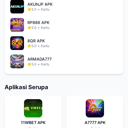
AKUNJP APK
5.0
•
Kartu
RP886 APK
5.0
•
Kartu
8QR APK
5.0
•
Kartu
ARMADA777
5.0
•
Kartu
Aplikasi Serupa
11WBET APK
A7777 APK