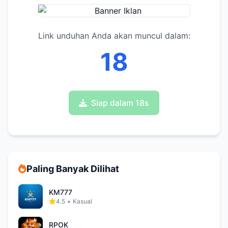
Link unduhan Anda akan muncul dalam:
17
Siap dalam 17s
Paling Banyak Dilihat
KM777
4.5
•
Kasual
RPOK