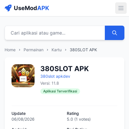
UseMod
APK
Buk
Cari aplikasi atau game...
Home
Permainan
Kartu
380SLOT APK
380SLOT APK
380slot apkdev
Versi: 11.8
Aplikasi Terverifikasi
Update
Rating
06/08/2026
5.0
(
1
votes)