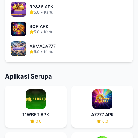
RP886 APK
5.0
•
Kartu
8QR APK
5.0
•
Kartu
ARMADA777
5.0
•
Kartu
Aplikasi Serupa
11WBET APK
A7777 APK
0.0
0.0