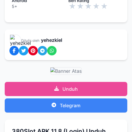
Android
Beri Rating
★
★
★
★
★
5+
yehezkiel
Ditulis oleh
Unduh
Telegram
380Slot APK 11.8 (Login) Unduh