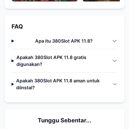
FAQ
Apa itu 380Slot APK 11.8?
Apakah 380Slot APK 11.8 gratis
digunakan?
Apakah 380Slot APK 11.8 aman untuk
diinstal?
Tunggu Sebentar...