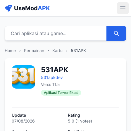
UseMod
APK
Buk
Cari aplikasi atau game...
Home
Permainan
Kartu
531APK
531APK
531apkdev
Versi: 11.5
Aplikasi Terverifikasi
Update
Rating
07/08/2026
5.0
(
1
votes)