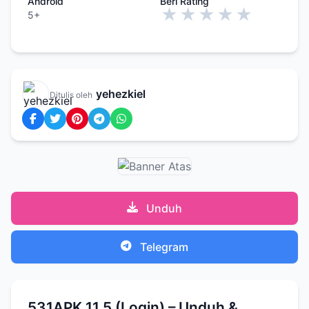
Android
Beri Rating
★
★
★
★
★
5+
yehezkiel
Ditulis oleh
Unduh
Telegram
531APK 11.5 (Login) – Unduh &