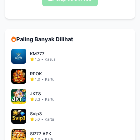
Paling Banyak Dilihat
KM777
4.5
•
Kasual
RPOK
4.0
•
Kartu
JKT8
3.3
•
Kartu
Svip3
5.0
•
Kartu
Sl777 APK
4.0
•
Kartu