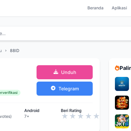
Beranda
Aplikasi
...
u
88ID
Pali
Unduh
Telegram
erverifikasi
Android
Beri Rating
★
★
★
★
★
votes)
7+