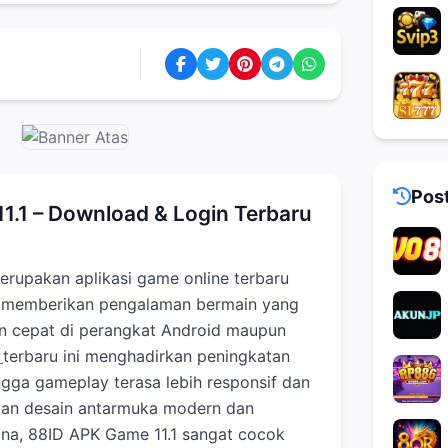
Pos
1.1 – Download & Login Terbaru
erupakan aplikasi game online terbaru
k memberikan pengalaman bermain yang
 dan cepat di perangkat Android maupun
k
terbaru ini menghadirkan peningkatan
gga gameplay terasa lebih responsif dan
an desain antarmuka modern dan
ana, 88ID APK Game 11.1 sangat cocok