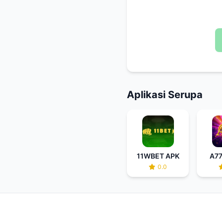
Aplikasi Serupa
11WBET APK
A77
0.0