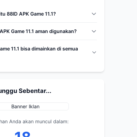
itu 88ID APK Game 11.1?
APK Game 11.1 aman digunakan?
me 11.1 bisa dimainkan di semua
unggu Sebentar...
han Anda akan muncul dalam: