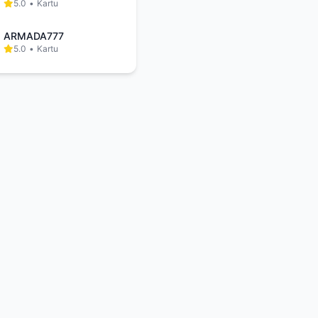
5.0
•
Kartu
ARMADA777
5.0
•
Kartu