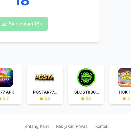
17
Siap dalam 17s
77 APK
PGSTAR777
SLOST8808
HOKI
APK
APK
0.0
5.0
0.0
5.
Tentang Kami
Kebijakan Privasi
Kontak