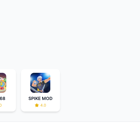
168
SPIKE MOD
0
4.0