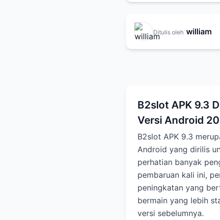
william
Ditulis oleh
B2slot APK 9.3 
Versi Android 2
B2slot APK 9.3 merupa
Android yang dirilis 
perhatian banyak pe
pembaruan kali ini, 
peningkatan yang be
bermain yang lebih s
versi sebelumnya.