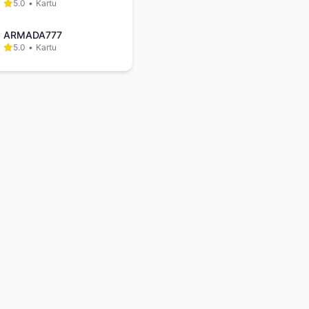
5.0
•
Kartu
ARMADA777
5.0
•
Kartu