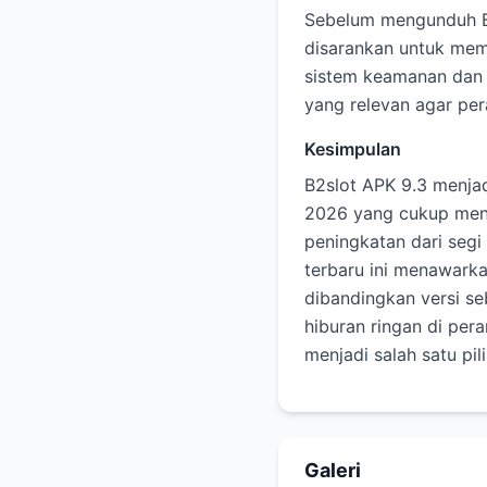
Sebelum mengunduh B
disarankan untuk mem
sistem keamanan dan 
yang relevan agar per
Kesimpulan
B2slot APK 9.3 menjad
2026 yang cukup mena
peningkatan dari segi 
terbaru ini menawark
dibandingkan versi s
hiburan ringan di per
menjadi salah satu pili
Galeri