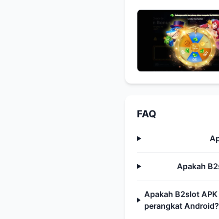
FAQ
Ap
Apakah B2s
Apakah B2slot APK
perangkat Android