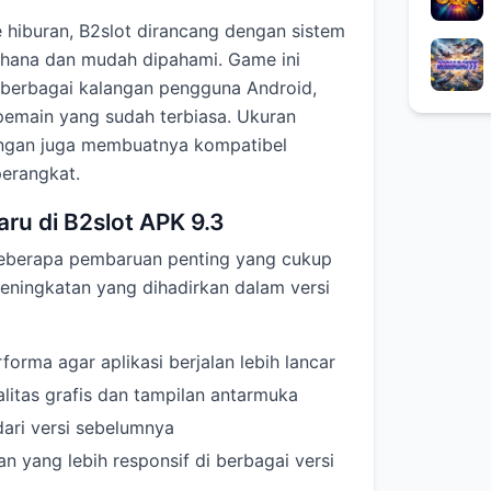
 hiburan, B2slot dirancang dengan sistem
hana dan mudah dipahami. Game ini
 berbagai kalangan pengguna Android,
emain yang sudah terbiasa. Ukuran
 ringan juga membuatnya kompatibel
perangkat.
ru di B2slot APK 9.3
eberapa pembaruan penting yang cukup
peningkatan yang dihadirkan dalam versi
forma agar aplikasi berjalan lebih lancar
litas grafis dan tampilan antarmuka
ari versi sebelumnya
n yang lebih responsif di berbagai versi