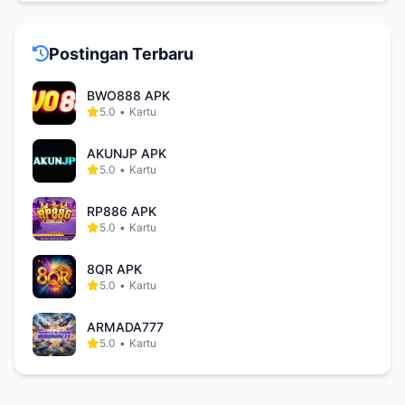
Postingan Terbaru
BWO888 APK
5.0
•
Kartu
AKUNJP APK
5.0
•
Kartu
RP886 APK
5.0
•
Kartu
8QR APK
5.0
•
Kartu
ARMADA777
5.0
•
Kartu