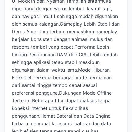
UI Modern dan Nyaman Tampilan antarmuka
diperbarui dengan warna lembut, layout rapi,
dan navigasi intuitif sehingga mudah digunakan
oleh semua kalangan.Gameplay Lebih Stabil dan
Deras Algoritma terbaru memastikan gameplay
berjalan konsisten dengan animasi mulus dan
respons tombol yang cepat.Performa Lebih
Ringan Penggunaan RAM dan CPU lebih rendah
sehingga aplikasi tetap stabil meskipun
digunakan dalam waktu lama.Mode Hiburan
Fleksibel Tersedia berbagai mode permainan
dari santai hingga tempo cepat sesuai
preferensi pengguna.Dukungan Mode Offline
Tertentu Beberapa fitur dapat diakses tanpa
koneksi internet untuk fleksibilitas
penggunaan.Hemat Baterai dan Data Engine
terbaru membuat konsumsi baterai dan data
lebih efisien tanpa mengurangi kualitas