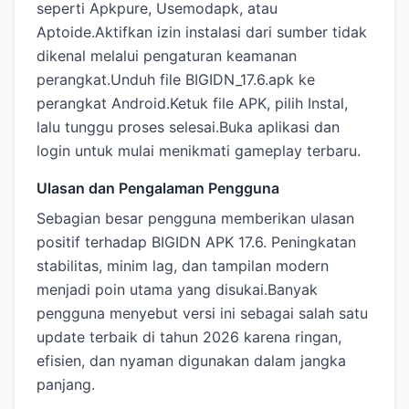
seperti Apkpure, Usemodapk, atau
Aptoide.Aktifkan izin instalasi dari sumber tidak
dikenal melalui pengaturan keamanan
perangkat.Unduh file BIGIDN_17.6.apk ke
perangkat Android.Ketuk file APK, pilih Instal,
lalu tunggu proses selesai.Buka aplikasi dan
login untuk mulai menikmati gameplay terbaru.
Ulasan dan Pengalaman Pengguna
Sebagian besar pengguna memberikan ulasan
positif terhadap BIGIDN APK 17.6. Peningkatan
stabilitas, minim lag, dan tampilan modern
menjadi poin utama yang disukai.Banyak
pengguna menyebut versi ini sebagai salah satu
update terbaik di tahun 2026 karena ringan,
efisien, dan nyaman digunakan dalam jangka
panjang.