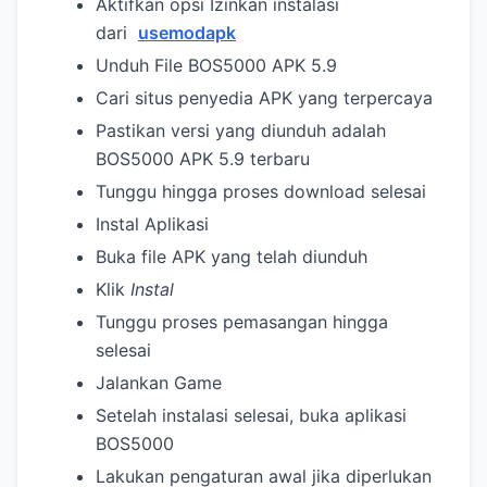
Aktifkan opsi Izinkan instalasi
dari
usemodapk
Unduh File BOS5000 APK 5.9
Cari situs penyedia APK yang terpercaya
Pastikan versi yang diunduh adalah
BOS5000 APK 5.9 terbaru
Tunggu hingga proses download selesai
Instal Aplikasi
Buka file APK yang telah diunduh
Klik
Instal
Tunggu proses pemasangan hingga
selesai
Jalankan Game
Setelah instalasi selesai, buka aplikasi
BOS5000
Lakukan pengaturan awal jika diperlukan