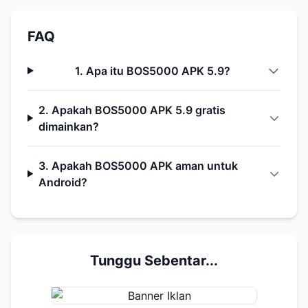
FAQ
1. Apa itu BOS5000 APK 5.9?
2. Apakah BOS5000 APK 5.9 gratis
dimainkan?
3. Apakah BOS5000 APK aman untuk
Android?
Tunggu Sebentar...