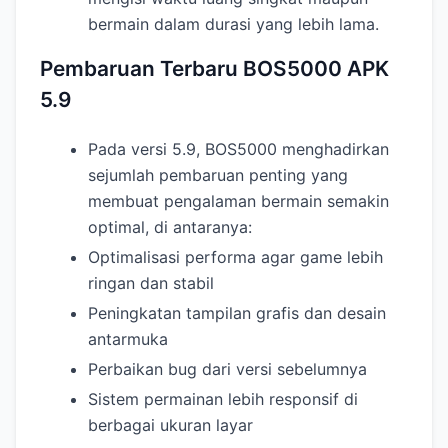
bermain dalam durasi yang lebih lama.
Pembaruan Terbaru BOS5000 APK
5.9
Pada versi 5.9, BOS5000 menghadirkan
sejumlah pembaruan penting yang
membuat pengalaman bermain semakin
optimal, di antaranya:
Optimalisasi performa agar game lebih
ringan dan stabil
Peningkatan tampilan grafis dan desain
antarmuka
Perbaikan bug dari versi sebelumnya
Sistem permainan lebih responsif di
berbagai ukuran layar