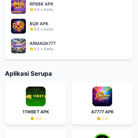
RP886 APK
5.0
•
Kartu
8QR APK
5.0
•
Kartu
ARMADA777
5.0
•
Kartu
Aplikasi Serupa
11WBET APK
A7777 APK
0.0
0.0