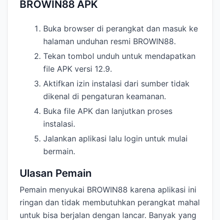
BROWIN88 APK
Buka browser di perangkat dan masuk ke
halaman unduhan resmi BROWIN88.
Tekan tombol unduh untuk mendapatkan
file APK versi 12.9.
Aktifkan izin instalasi dari sumber tidak
dikenal di pengaturan keamanan.
Buka file APK dan lanjutkan proses
instalasi.
Jalankan aplikasi lalu login untuk mulai
bermain.
Ulasan Pemain
Pemain menyukai BROWIN88 karena aplikasi ini
ringan dan tidak membutuhkan perangkat mahal
untuk bisa berjalan dengan lancar. Banyak yang