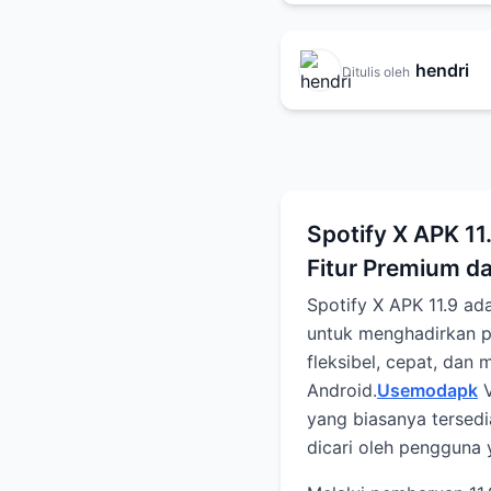
hendri
Ditulis oleh
Spotify X APK 11
Fitur Premium d
Spotify X APK 11.9 ada
untuk menghadirkan p
fleksibel, cepat, dan
Android.
Usemodapk
V
yang biasanya tersed
dicari oleh pengguna 