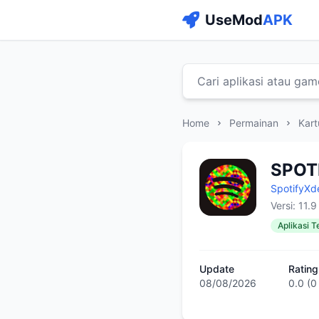
UseMod
APK
Cari aplikasi atau game
Home
Permainan
Kart
SPOT
SpotifyXd
Versi: 11.9
Aplikasi T
Update
Rating
08/08/2026
0.0
(
0