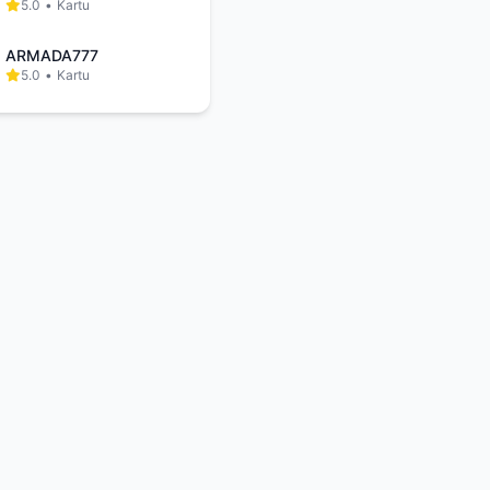
5.0
•
Kartu
ARMADA777
5.0
•
Kartu