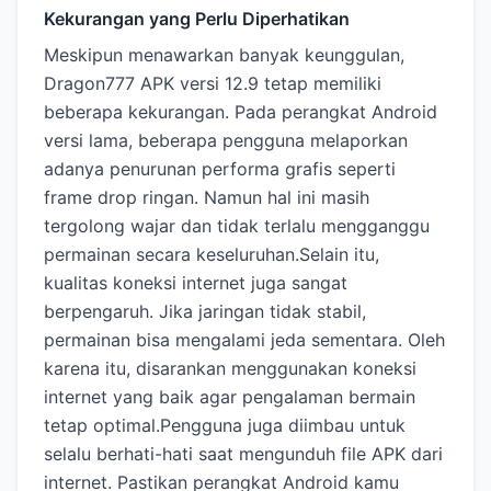
Kekurangan yang Perlu Diperhatikan
Meskipun menawarkan banyak keunggulan,
Dragon777 APK versi 12.9 tetap memiliki
beberapa kekurangan. Pada perangkat Android
versi lama, beberapa pengguna melaporkan
adanya penurunan performa grafis seperti
frame drop ringan. Namun hal ini masih
tergolong wajar dan tidak terlalu mengganggu
permainan secara keseluruhan.Selain itu,
kualitas koneksi internet juga sangat
berpengaruh. Jika jaringan tidak stabil,
permainan bisa mengalami jeda sementara. Oleh
karena itu, disarankan menggunakan koneksi
internet yang baik agar pengalaman bermain
tetap optimal.Pengguna juga diimbau untuk
selalu berhati-hati saat mengunduh file APK dari
internet. Pastikan perangkat Android kamu