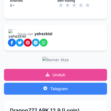
Android
Beri Rating
★
★
★
★
★
8+
yehezkiel
Ditulis oleh
Unduh
Telegram
Dragon777 APK 12.9 (Login)