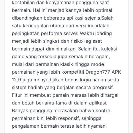
kestabilan dan kenyamanan pengguna saat
bermain. Hal ini menjadikannya lebih optimal
dibandingkan beberapa aplikasi sejenis.Salah
satu keunggulan utama dari versi ini adalah
peningkatan performa server. Waktu loading
menjadi lebih singkat dan risiko lag saat
bermain dapat diminimalkan. Selain itu, koleksi
game yang tersedia juga semakin beragam,
mulai dari permainan klasik hingga mode
permainan yang lebih kompetitif.Dragon777 APK
12.9 juga menyediakan bonus login harian serta
sistem hadiah yang berjalan secara progresif.
Fitur ini membuat pemain merasa lebih dihargai
dan betah berlama-lama di dalam aplikasi.
Banyak pengguna merasakan bahwa kontrol
permainan kini lebih responsif, sehingga
pengalaman bermain terasa lebih nyaman.