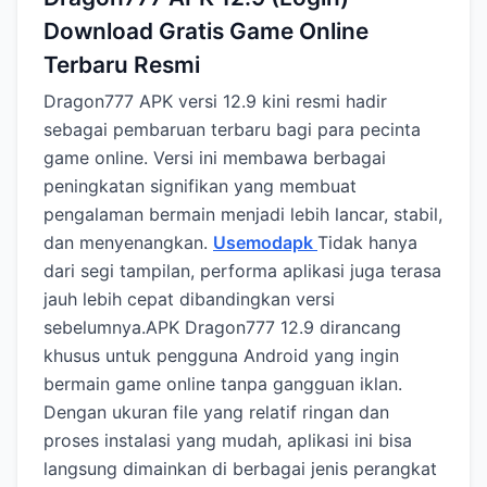
Download Gratis Game Online
Terbaru Resmi
Dragon777 APK versi 12.9 kini resmi hadir
sebagai pembaruan terbaru bagi para pecinta
game online. Versi ini membawa berbagai
peningkatan signifikan yang membuat
pengalaman bermain menjadi lebih lancar, stabil,
dan menyenangkan.
Usemodapk
Tidak hanya
dari segi tampilan, performa aplikasi juga terasa
jauh lebih cepat dibandingkan versi
sebelumnya.APK Dragon777 12.9 dirancang
khusus untuk pengguna Android yang ingin
bermain game online tanpa gangguan iklan.
Dengan ukuran file yang relatif ringan dan
proses instalasi yang mudah, aplikasi ini bisa
langsung dimainkan di berbagai jenis perangkat