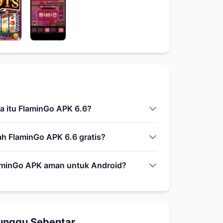
pa itu FlaminGo APK 6.6?
h FlaminGo APK 6.6 gratis?
aminGo APK aman untuk Android?
unggu Sebentar...