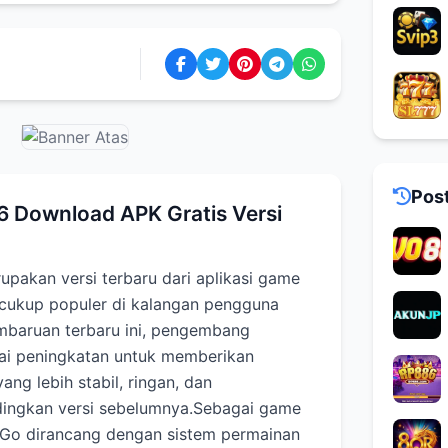
Pos
6 Download APK Gratis Versi
pakan versi terbaru dari aplikasi game
 cukup populer di kalangan pengguna
baruan terbaru ini, pengembang
ai peningkatan untuk memberikan
ng lebih stabil, ringan, dan
ingkan versi sebelumnya.Sebagai game
inGo dirancang dengan sistem permainan