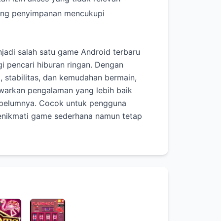
ang penyimpanan mencukupi
jadi salah satu game Android terbaru
i pencari hiburan ringan. Dengan
 stabilitas, dan kemudahan bermain,
awarkan pengalaman yang lebih baik
ebelumnya. Cocok untuk pengguna
enikmati game sederhana namun tetap