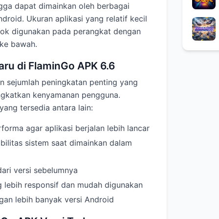
gga dapat dimainkan oleh berbagai
roid. Ukuran aplikasi yang relatif kecil
ok digunakan pada perangkat dengan
 ke bawah.
ru di FlaminGo APK 6.6
an sejumlah peningkatan penting yang
ingkatkan kenyamanan pengguna.
ng tersedia antara lain:
forma agar aplikasi berjalan lebih lancar
bilitas sistem saat dimainkan dalam
ari versi sebelumnya
 lebih responsif dan mudah digunakan
gan lebih banyak versi Android