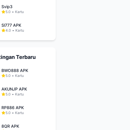
Svip3
5.0
•
Kartu
Sl777 APK
4.0
•
Kartu
tingan Terbaru
BWO888 APK
5.0
•
Kartu
AKUNJP APK
5.0
•
Kartu
RP886 APK
5.0
•
Kartu
8QR APK