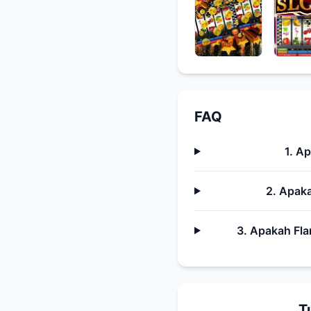
FAQ
1. A
2. Apaka
3. Apakah Fl
T