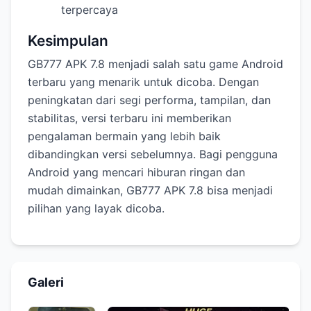
terpercaya
Kesimpulan
GB777 APK 7.8 menjadi salah satu game Android
terbaru yang menarik untuk dicoba. Dengan
peningkatan dari segi performa, tampilan, dan
stabilitas, versi terbaru ini memberikan
pengalaman bermain yang lebih baik
dibandingkan versi sebelumnya. Bagi pengguna
Android yang mencari hiburan ringan dan
mudah dimainkan, GB777 APK 7.8 bisa menjadi
pilihan yang layak dicoba.
Galeri