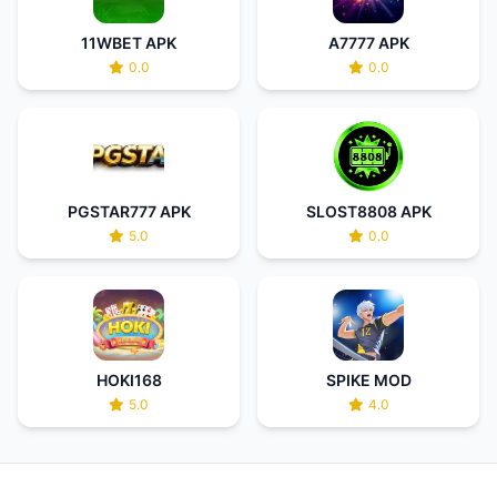
11WBET APK
A7777 APK
0.0
0.0
PGSTAR777 APK
SLOST8808 APK
5.0
0.0
HOKI168
SPIKE MOD
5.0
4.0