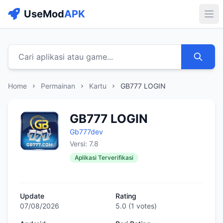
UseMod
APK
Buk
Cari aplikasi atau game...
Home
Permainan
Kartu
GB777 LOGIN
GB777 LOGIN
Gb777dev
Versi: 7.8
Aplikasi Terverifikasi
Update
Rating
07/08/2026
5.0
(
1
votes)