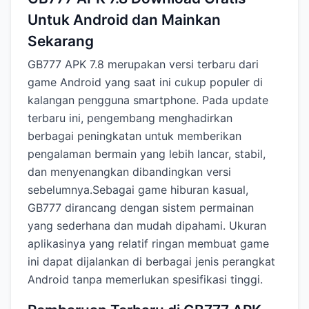
Untuk Android dan Mainkan
Sekarang
GB777 APK 7.8 merupakan versi terbaru dari
game Android yang saat ini cukup populer di
kalangan pengguna smartphone. Pada update
terbaru ini, pengembang menghadirkan
berbagai peningkatan untuk memberikan
pengalaman bermain yang lebih lancar, stabil,
dan menyenangkan dibandingkan versi
sebelumnya.Sebagai game hiburan kasual,
GB777 dirancang dengan sistem permainan
yang sederhana dan mudah dipahami. Ukuran
aplikasinya yang relatif ringan membuat game
ini dapat dijalankan di berbagai jenis perangkat
Android tanpa memerlukan spesifikasi tinggi.