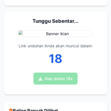
Tunggu Sebentar...
Link unduhan Anda akan muncul dalam:
17
Siap dalam 17s
Paling Banyak Dilihat