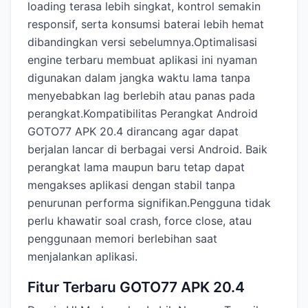
loading terasa lebih singkat, kontrol semakin
responsif, serta konsumsi baterai lebih hemat
dibandingkan versi sebelumnya.Optimalisasi
engine terbaru membuat aplikasi ini nyaman
digunakan dalam jangka waktu lama tanpa
menyebabkan lag berlebih atau panas pada
perangkat.Kompatibilitas Perangkat Android
GOTO77 APK 20.4 dirancang agar dapat
berjalan lancar di berbagai versi Android. Baik
perangkat lama maupun baru tetap dapat
mengakses aplikasi dengan stabil tanpa
penurunan performa signifikan.Pengguna tidak
perlu khawatir soal crash, force close, atau
penggunaan memori berlebihan saat
menjalankan aplikasi.
Fitur Terbaru GOTO77 APK 20.4