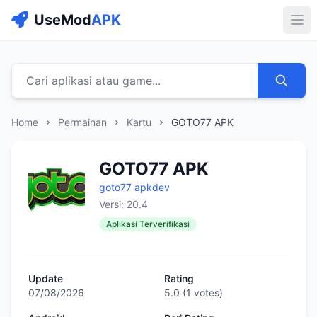
UseMod
APK
Buk
Cari aplikasi atau game...
Home
Permainan
Kartu
GOTO77 APK
GOTO77 APK
goto77 apkdev
Versi: 20.4
Aplikasi Terverifikasi
Update
Rating
07/08/2026
5.0
(
1
votes)