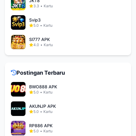
JKT8
3.3
•
Kartu
Svip3
5.0
•
Kartu
Sl777 APK
4.0
•
Kartu
Postingan Terbaru
BWO888 APK
5.0
•
Kartu
AKUNJP APK
5.0
•
Kartu
RP886 APK
5.0
•
Kartu