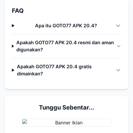
FAQ
Apa itu GOTO77 APK 20.4?
Apakah GOTO77 APK 20.4 resmi dan aman
digunakan?
Apakah GOTO77 APK 20.4 gratis
dimainkan?
Tunggu Sebentar...