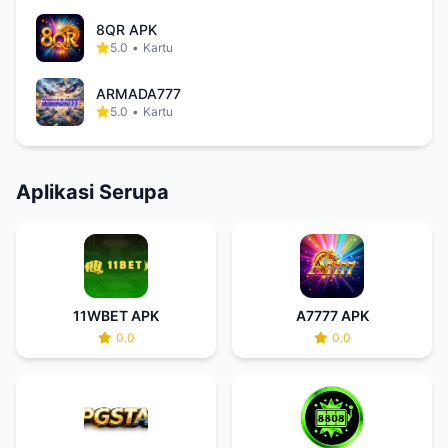
8QR APK
5.0
•
Kartu
ARMADA777
5.0
•
Kartu
Aplikasi Serupa
11WBET APK
A7777 APK
0.0
0.0