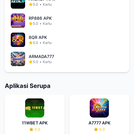
5.0
•
Kartu
RP886 APK
5.0
•
Kartu
8QR APK
5.0
•
Kartu
ARMADA777
5.0
•
Kartu
Aplikasi Serupa
11WBET APK
A7777 APK
0.0
0.0