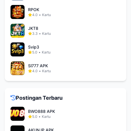
RPOK
4.0
•
Kartu
JKT8
3.3
•
Kartu
Svip3
5.0
•
Kartu
Sl777 APK
4.0
•
Kartu
Postingan Terbaru
BWO888 APK
5.0
•
Kartu
AKUNJP APK