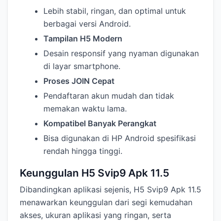
Lebih stabil, ringan, dan optimal untuk
berbagai versi Android.
Tampilan H5 Modern
Desain responsif yang nyaman digunakan
di layar smartphone.
Proses JOIN Cepat
Pendaftaran akun mudah dan tidak
memakan waktu lama.
Kompatibel Banyak Perangkat
Bisa digunakan di HP Android spesifikasi
rendah hingga tinggi.
Keunggulan H5 Svip9 Apk 11.5
Dibandingkan aplikasi sejenis, H5 Svip9 Apk 11.5
menawarkan keunggulan dari segi kemudahan
akses, ukuran aplikasi yang ringan, serta