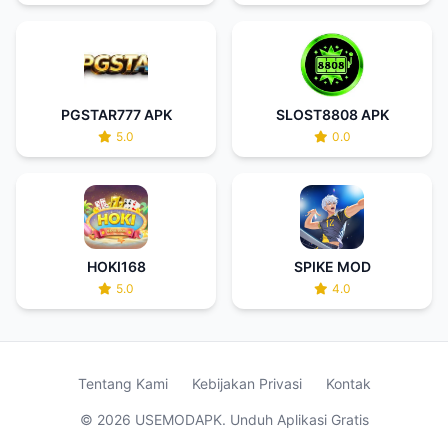
PGSTAR777 APK
SLOST8808 APK
5.0
0.0
HOKI168
SPIKE MOD
5.0
4.0
Tentang Kami
Kebijakan Privasi
Kontak
© 2026 USEMODAPK. Unduh Aplikasi Gratis