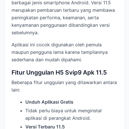
berbagai jenis smartphone Android. Versi 11.5
merupakan pembaruan terbaru yang membawa
peningkatan performa, keamanan, serta
kenyamanan penggunaan dibandingkan versi
sebelumnya.
Aplikasi ini cocok digunakan oleh pemula
maupun pengguna lama karena tampilannya
sederhana dan mudah dipahami.
Fitur Unggulan H5 Svip9 Apk 11.5
Beberapa fitur unggulan yang ditawarkan antara
lain:
Unduh Aplikasi Gratis
Tidak perlu biaya untuk menginstal
aplikasi di perangkat Android.
Versi Terbaru 11.5