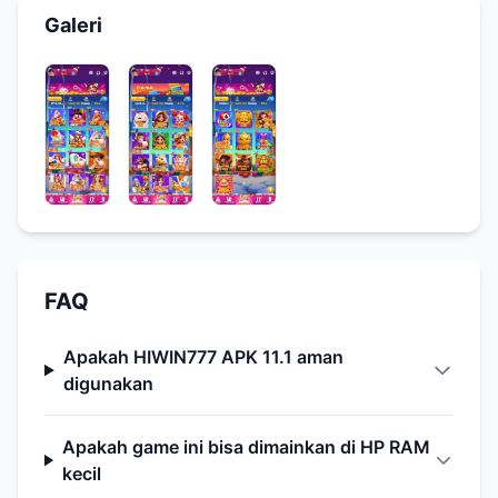
Galeri
FAQ
Apakah HIWIN777 APK 11.1 aman
digunakan
Apakah game ini bisa dimainkan di HP RAM
kecil