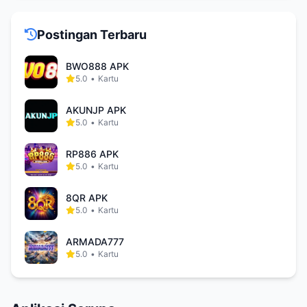
Postingan Terbaru
BWO888 APK
5.0
•
Kartu
AKUNJP APK
5.0
•
Kartu
RP886 APK
5.0
•
Kartu
8QR APK
5.0
•
Kartu
ARMADA777
5.0
•
Kartu