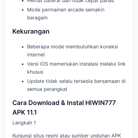
Hemat baterai dan tidak cepat panas
Mode permainan arcade semakin
beragam
Kekurangan
Beberapa mode membutuhkan koneksi
internet
Versi iOS memerlukan instalasi melalui link
khusus
Update tidak selalu tersedia bersamaan di
semua perangkat
Cara Download & Instal HIWIN777
APK 11.1
Langkah 1
Kunjungi situs resmi atau sumber unduhan APK