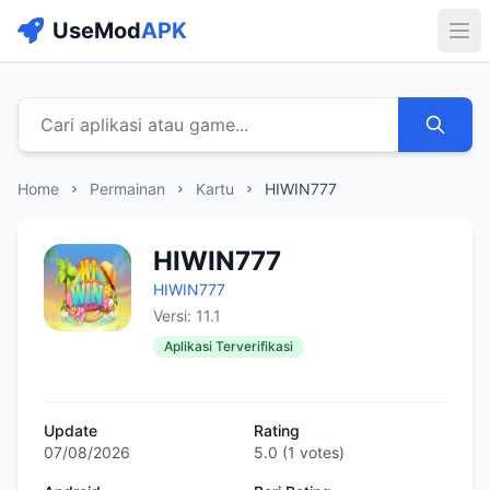
UseMod
APK
Buk
Cari aplikasi atau game...
Home
Permainan
Kartu
HIWIN777
HIWIN777
HIWIN777
Versi: 11.1
Aplikasi Terverifikasi
Update
Rating
07/08/2026
5.0
(
1
votes)