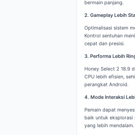
bermain panjang.
2. Gameplay Lebih Sta
Optimalisasi sistem m
Kontrol sentuhan meni
cepat dan presisi.
3. Performa Lebih Rin
Honey Select 2 18.9 
CPU lebih efisien, seh
perangkat Android.
4. Mode Interaksi Lebi
Pemain dapat menyesu
baik untuk eksplorasi
yang lebih mendalam.