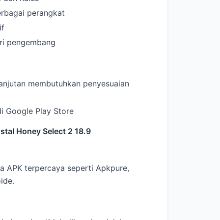
erbagai perangkat
if
ari pengembang
 lanjutan membutuhkan penyesuaian
di Google Play Store
stal Honey Select 2 18.9
ia APK terpercaya seperti Apkpure,
ide.