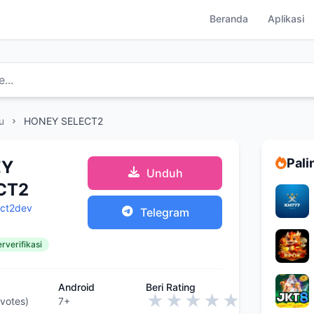
Beranda
Aplikasi
...
u
HONEY SELECT2
Pali
EY
Unduh
CT2
ect2dev
Telegram
erverifikasi
Android
Beri Rating
★
★
★
★
★
votes)
7+