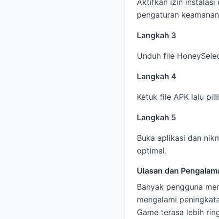
Aktifkan izin instalasi
pengaturan keamanan
Langkah 3
Unduh file HoneySelec
Langkah 4
Ketuk file APK lalu pil
Langkah 5
Buka aplikasi dan nik
optimal.
Ulasan dan Pengala
Banyak pengguna men
mengalami peningkatan 
Game terasa lebih rin