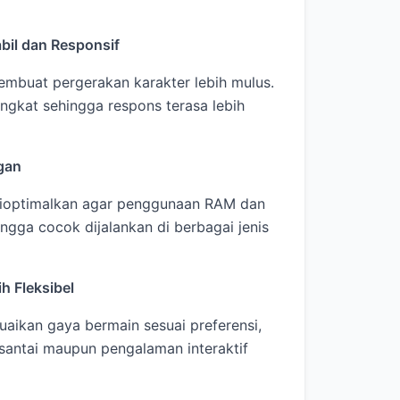
bil dan Responsif
embuat pergerakan karakter lebih mulus.
ngkat sehingga respons terasa lebih
gan
dioptimalkan agar penggunaan RAM dan
ingga cocok dijalankan di berbagai jenis
h Fleksibel
aikan gaya bermain sesuai preferensi,
 santai maupun pengalaman interaktif