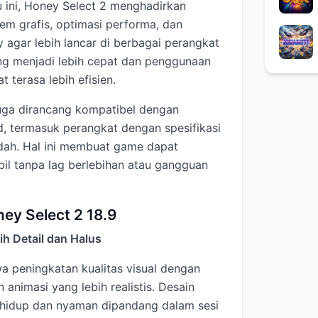
u ini, Honey Select 2 menghadirkan
em grafis, optimasi performa, dan
agar lebih lancar di berbagai perangkat
ing menjadi lebih cepat dan penggunaan
 terasa lebih efisien.
juga dirancang kompatibel dengan
d, termasuk perangkat dengan spesifikasi
ah. Hal ini membuat game dapat
bil tanpa lag berlebihan atau gangguan
ney Select 2 18.9
ih Detail dan Halus
a peningkatan kualitas visual dengan
n animasi yang lebih realistis. Desain
ih hidup dan nyaman dipandang dalam sesi