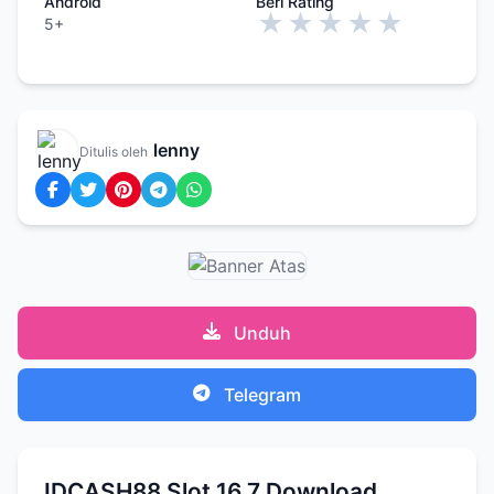
Android
Beri Rating
★
★
★
★
★
5+
lenny
Ditulis oleh
Unduh
Telegram
IDCASH88 Slot 16.7 Download