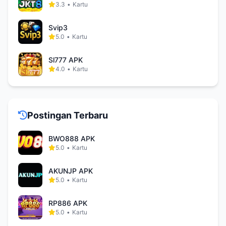
3.3
•
Kartu
Svip3
5.0
•
Kartu
Sl777 APK
4.0
•
Kartu
Postingan Terbaru
BWO888 APK
5.0
•
Kartu
AKUNJP APK
5.0
•
Kartu
RP886 APK
5.0
•
Kartu