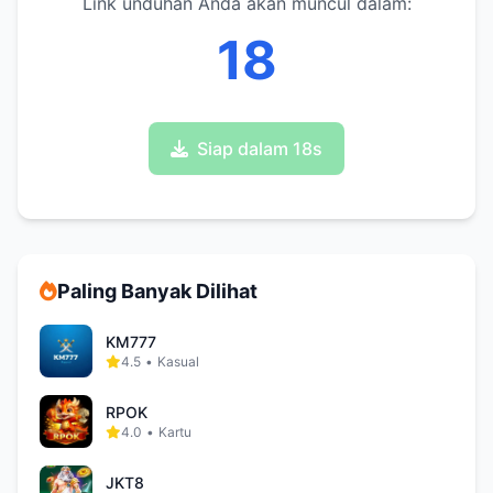
Link unduhan Anda akan muncul dalam:
17
Siap dalam 17s
Paling Banyak Dilihat
KM777
4.5
•
Kasual
RPOK
4.0
•
Kartu
JKT8