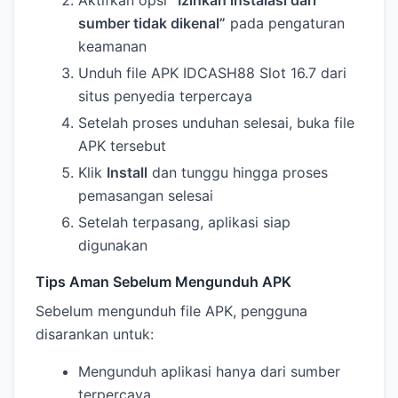
Aktifkan opsi
“Izinkan instalasi dari
sumber tidak dikenal”
pada pengaturan
keamanan
Unduh file APK IDCASH88 Slot 16.7 dari
situs penyedia terpercaya
Setelah proses unduhan selesai, buka file
APK tersebut
Klik
Install
dan tunggu hingga proses
pemasangan selesai
Setelah terpasang, aplikasi siap
digunakan
Tips Aman Sebelum Mengunduh APK
Sebelum mengunduh file APK, pengguna
disarankan untuk:
Mengunduh aplikasi hanya dari sumber
terpercaya