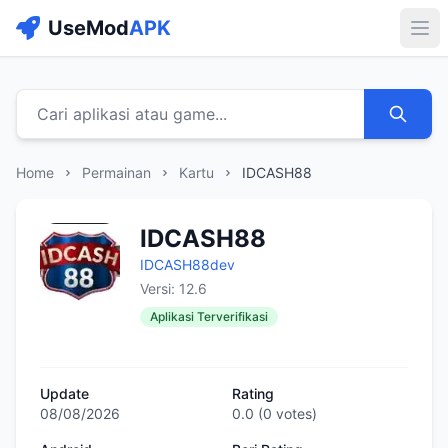
UseMod
APK
Buk
Cari aplikasi atau game...
Home
Permainan
Kartu
IDCASH88
IDCASH88
IDCASH88dev
Versi: 12.6
Aplikasi Terverifikasi
Update
Rating
08/08/2026
0.0
(
0
votes)