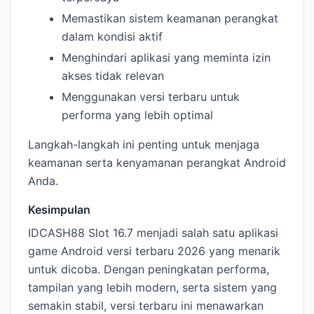
Memastikan sistem keamanan perangkat
dalam kondisi aktif
Menghindari aplikasi yang meminta izin
akses tidak relevan
Menggunakan versi terbaru untuk
performa yang lebih optimal
Langkah-langkah ini penting untuk menjaga
keamanan serta kenyamanan perangkat Android
Anda.
Kesimpulan
IDCASH88 Slot 16.7 menjadi salah satu aplikasi
game Android versi terbaru 2026 yang menarik
untuk dicoba. Dengan peningkatan performa,
tampilan yang lebih modern, serta sistem yang
semakin stabil, versi terbaru ini menawarkan