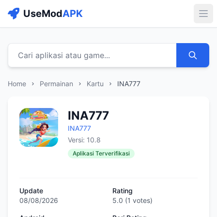
UseMod
APK
Buk
Cari aplikasi atau game...
Home
Permainan
Kartu
INA777
INA777
INA777
Versi: 10.8
Aplikasi Terverifikasi
Update
Rating
08/08/2026
5.0
(
1
votes)