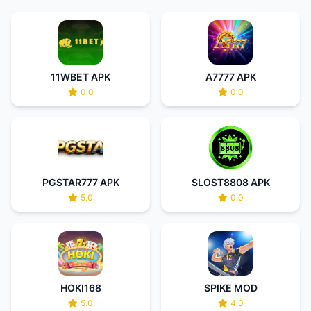
11WBET APK
A7777 APK
0.0
0.0
PGSTAR777 APK
SLOST8808 APK
5.0
0.0
HOKI168
SPIKE MOD
5.0
4.0