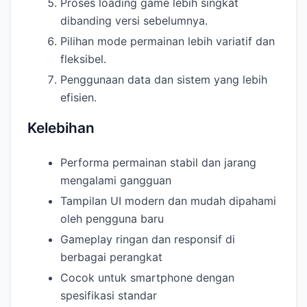
Proses loading game lebih singkat
dibanding versi sebelumnya.
Pilihan mode permainan lebih variatif dan
fleksibel.
Penggunaan data dan sistem yang lebih
efisien.
Kelebihan
Performa permainan stabil dan jarang
mengalami gangguan
Tampilan UI modern dan mudah dipahami
oleh pengguna baru
Gameplay ringan dan responsif di
berbagai perangkat
Cocok untuk smartphone dengan
spesifikasi standar