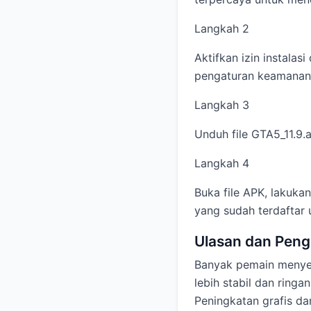
Langkah 2
Aktifkan izin instalasi
pengaturan keamanan 
Langkah 3
Unduh file GTA5_11.9.
Langkah 4
Buka file APK, lakukan
yang sudah terdaftar 
Ulasan dan Pen
Banyak pemain menyeb
lebih stabil dan ringa
Peningkatan grafis d