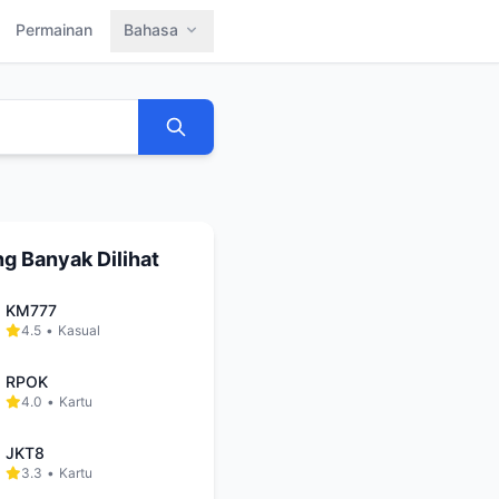
Permainan
Bahasa
ng Banyak Dilihat
KM777
4.5
•
Kasual
RPOK
4.0
•
Kartu
JKT8
3.3
•
Kartu