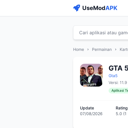
UseMod
APK
Cari aplikasi atau game
Home
Permainan
Kart
GTA 
Gta5
Versi: 11.9
Aplikasi T
Update
Rating
07/08/2026
5.0
(
1