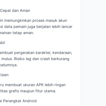
h Cepat dan Aman
gin memungkinkan proses masuk akun
asi data pemain juga berjalan lebih lancar
mainan tetap aman.
bil
membuat pergerakan karakter, kendaraan,
h mulus. Risiko lag dan crash berkurang
ebelumnya.
isien
aru membuat ukuran APK lebih ringan
itas grafis maupun fitur utama.
ai Perangkat Android