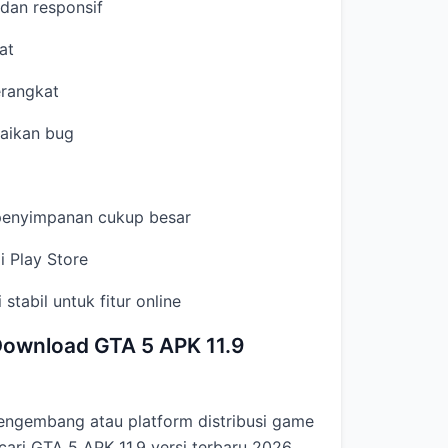
 dan responsif
at
erangkat
baikan bug
enyimpanan cukup besar
i Play Store
tabil untuk fitur online
Download GTA 5 APK 11.9
pengembang atau platform distribusi game
ari GTA 5 APK 11.9 versi terbaru 2026.