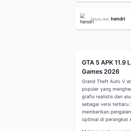
hendri
Ditulis oleh
GTA 5 APK 11.9 
Games 2026
Grand Theft Auto V a
populer yang menghad
grafis realistis dan a
sebagai versi terbaru
memberikan pengalaman
optimal di perangkat 