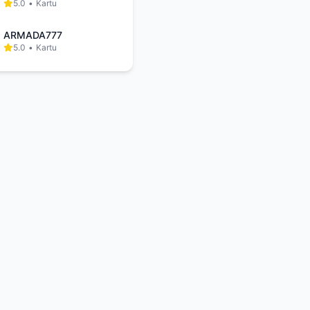
5.0
•
Kartu
ARMADA777
5.0
•
Kartu