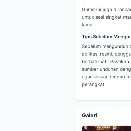
Game ini juga diranca
untuk sesi singkat ma
lama.
Tips Sebelum Mengu
Sebelum mengunduh da
aplikasi resmi, pengg
berhati-hati. Pastikan
sumber unduhan dengan 
agar sesuai dengan f
perangkat.
Galeri