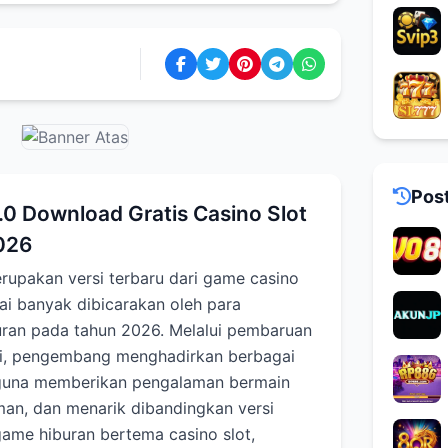
Pos
0 Download Gratis Casino Slot
026
upakan versi terbaru dari game casino
ai banyak dibicarakan oleh para
ran pada tahun 2026. Melalui pembaruan
ni, pengembang menghadirkan berbagai
 guna memberikan pengalaman bermain
aman, dan menarik dibandingkan versi
ame hiburan bertema casino slot,