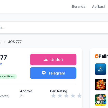
Beranda
Aplikasi
...
u
JOS 777
Pali
777
Unduh
v
Telegram
erverifikasi
Android
Beri Rating
★
★
★
★
★
votes)
7+