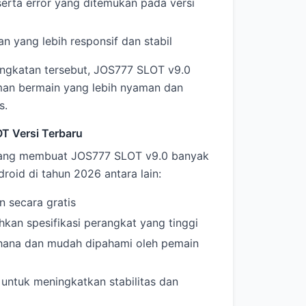
erta error yang ditemukan pada versi
n yang lebih responsif dan stabil
ngkatan tersebut, JOS777 SLOT v9.0
an bermain yang lebih nyaman dan
s.
T Versi Terbaru
yang membuat JOS777 SLOT v9.0 banyak
roid di tahun 2026 antara lain:
 secara gratis
kan spesifikasi perangkat yang tinggi
hana dan mudah dipahami oleh pemain
untuk meningkatkan stabilitas dan