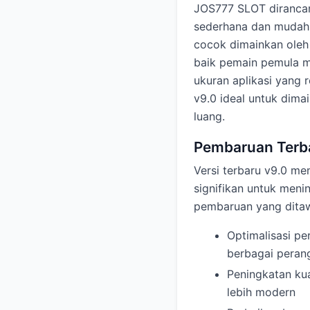
JOS777 SLOT diranca
sederhana dan mudah 
cocok dimainkan oleh
baik pemain pemula m
ukuran aplikasi yang 
v9.0 ideal untuk dima
luang.
Pembaruan Terba
Versi terbaru v9.0 
signifikan untuk meni
pembaruan yang ditawa
Optimalisasi pe
berbagai peran
Peningkatan kua
lebih modern