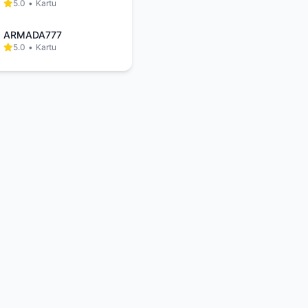
5.0
•
Kartu
ARMADA777
5.0
•
Kartu