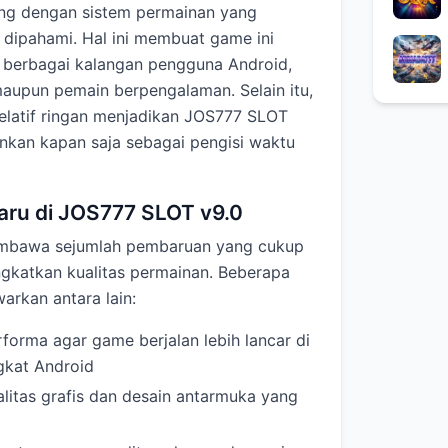
ng dengan sistem permainan yang
dipahami. Hal ini membuat game ini
 berbagai kalangan pengguna Android,
aupun pemain berpengalaman. Selain itu,
relatif ringan menjadikan JOS777 SLOT
inkan kapan saja sebagai pengisi waktu
ru di JOS777 SLOT v9.0
membawa sejumlah pembaruan yang cukup
ngkatkan kualitas permainan. Beberapa
rkan antara lain:
rforma agar game berjalan lebih lancar di
gkat Android
litas grafis dan desain antarmuka yang