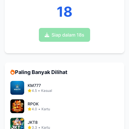
17
Siap dalam 17s
Paling Banyak Dilihat
KM777
4.5
•
Kasual
RPOK
4.0
•
Kartu
JKT8
3.3
•
Kartu