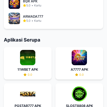
8QR APK
5.0
•
Kartu
ARMADA777
5.0
•
Kartu
Aplikasi Serupa
11WBET APK
A7777 APK
0.0
0.0
PGSTAR777 APK
SLOST8808 APK