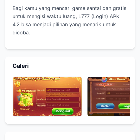
Bagi kamu yang mencari game santai dan gratis
untuk mengisi waktu luang, L777 (Login) APK
4.2 bisa menjadi pilihan yang menarik untuk
dicoba.
Galeri