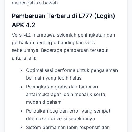
menengah ke bawah.
Pembaruan Terbaru di L777 (Login)
APK 4.2
Versi 4.2 membawa sejumlah peningkatan dan
perbaikan penting dibandingkan versi
sebelumnya. Beberapa pembaruan tersebut
antara lain:
Optimalisasi performa untuk pengalaman
bermain yang lebih halus
Peningkatan grafis dan tampilan
antarmuka agar lebih menarik serta
mudah dipahami
Perbaikan bug dan error yang sempat
ditemukan di versi sebelumnya
Sistem permainan lebih responsif dan