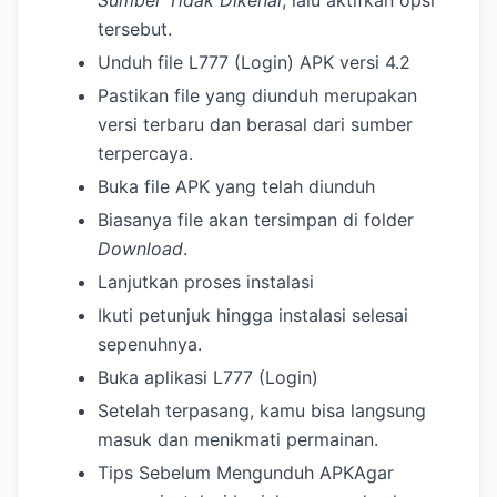
Sumber Tidak Dikenal
, lalu aktifkan opsi
tersebut.
Unduh file L777 (Login) APK versi 4.2
Pastikan file yang diunduh merupakan
versi terbaru dan berasal dari sumber
terpercaya.
Buka file APK yang telah diunduh
Biasanya file akan tersimpan di folder
Download
.
Lanjutkan proses instalasi
Ikuti petunjuk hingga instalasi selesai
sepenuhnya.
Buka aplikasi L777 (Login)
Setelah terpasang, kamu bisa langsung
masuk dan menikmati permainan.
Tips Sebelum Mengunduh APKAgar