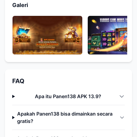
Galeri
FAQ
Apa itu Panen138 APK 13.9?
Apakah Panen138 bisa dimainkan secara
gratis?