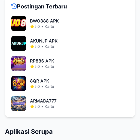
Postingan Terbaru
BWO888 APK
5.0
•
Kartu
AKUNJP APK
5.0
•
Kartu
RP886 APK
5.0
•
Kartu
8QR APK
5.0
•
Kartu
ARMADA777
5.0
•
Kartu
Aplikasi Serupa