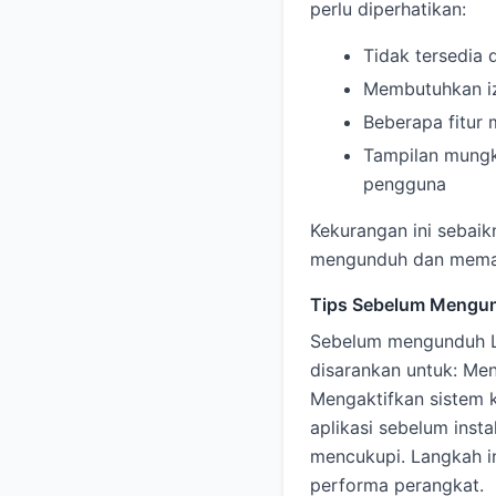
perlu diperhatikan:
Tidak tersedia d
Membutuhkan izi
Beberapa fitur 
Tampilan mungk
pengguna
Kekurangan ini sebai
mengunduh dan memas
Tips Sebelum Mengu
Sebelum mengunduh L
disarankan untuk: Me
Mengaktifkan sistem 
aplikasi sebelum inst
mencukupi. Langkah i
performa perangkat.