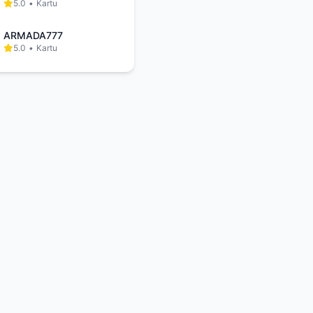
5.0
•
Kartu
ARMADA777
5.0
•
Kartu