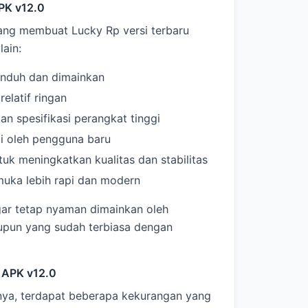
PK v12.0
ang membuat Lucky Rp versi terbaru
lain:
unduh dan dimainkan
relatif ringan
n spesifikasi perangkat tinggi
 oleh pengguna baru
tuk meningkatkan kualitas dan stabilitas
muka lebih rapi dan modern
gar tetap nyaman dimainkan oleh
pun yang sudah terbiasa dengan
 APK v12.0
nya, terdapat beberapa kekurangan yang