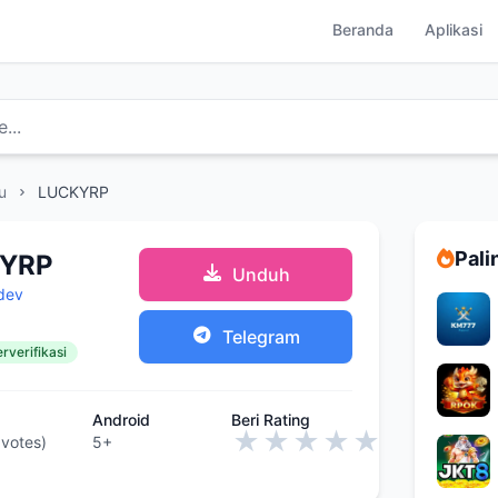
Beranda
Aplikasi
...
u
LUCKYRP
Pali
YRP
Unduh
dev
Telegram
erverifikasi
Android
Beri Rating
★
★
★
★
★
votes)
5+