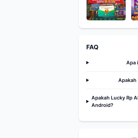
FAQ
Apa 
Apakah 
Apakah Lucky Rp A
Android?