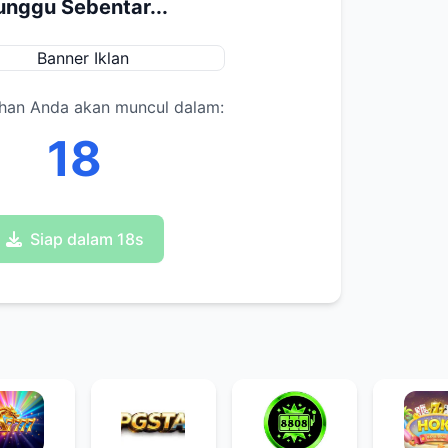
unggu Sebentar...
han Anda akan muncul dalam:
17
Siap dalam 17s