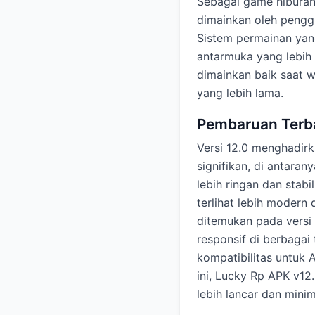
Sebagai game hiburan
dimainkan oleh pengg
Sistem permainan yan
antarmuka yang lebi
dimainkan baik saat 
yang lebih lama.
Pembaruan Terba
Versi 12.0 menghadir
signifikan, di antaran
lebih ringan dan stabi
terlihat lebih modern
ditemukan pada versi
responsif di berbagai
kompatibilitas untuk 
ini, Lucky Rp APK v1
lebih lancar dan mini