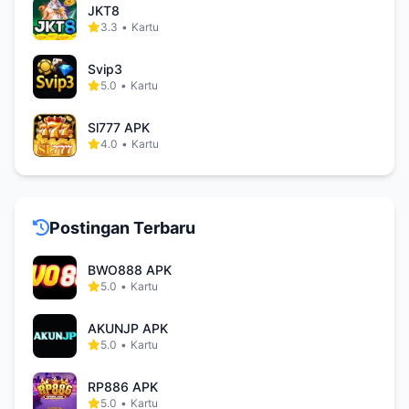
JKT8
3.3
•
Kartu
Svip3
5.0
•
Kartu
Sl777 APK
4.0
•
Kartu
Postingan Terbaru
BWO888 APK
5.0
•
Kartu
AKUNJP APK
5.0
•
Kartu
RP886 APK
5.0
•
Kartu