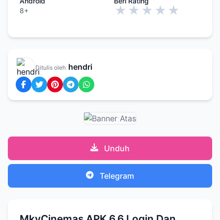
Android
Beri Rating
★
★
★
★
★
8+
hendri
Ditulis oleh
Unduh
Telegram
MkvCinemas APK 6.6 Login Dan