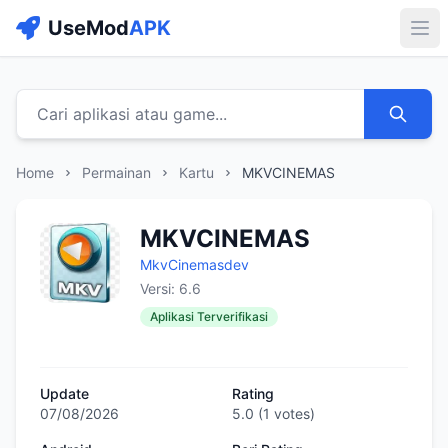
UseMod
APK
Buk
Cari aplikasi atau game...
Home
Permainan
Kartu
MKVCINEMAS
MKVCINEMAS
MkvCinemasdev
Versi: 6.6
Aplikasi Terverifikasi
Update
Rating
07/08/2026
5.0
(
1
votes)