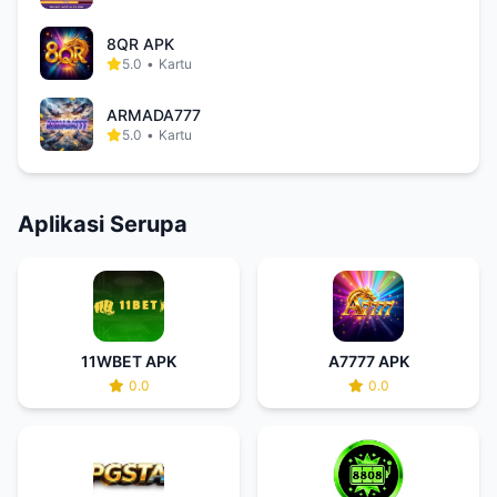
8QR APK
5.0
•
Kartu
ARMADA777
5.0
•
Kartu
Aplikasi Serupa
11WBET APK
A7777 APK
0.0
0.0