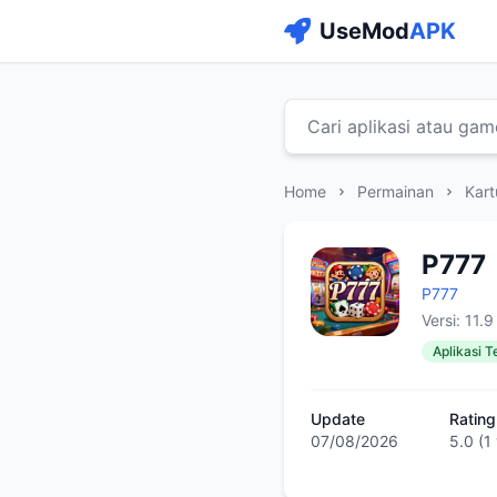
UseMod
APK
Cari aplikasi atau game
Home
Permainan
Kart
P777
P777
Versi: 11.9
Aplikasi T
Update
Rating
07/08/2026
5.0
(
1