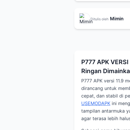
Mimin
Ditulis oleh
P777 APK VERSI 
Ringan Dimaink
P777 APK versi 11.9 
dirancang untuk memb
cepat, dan stabil di 
USEMODAPK
ini meng
tampilan antarmuka ya
agar terasa lebih halu