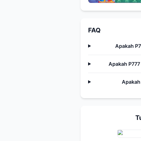
FAQ
Apakah P7
Apakah P777 
Apakah a
T