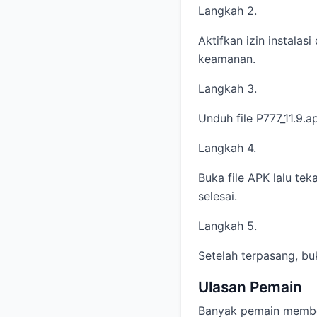
Langkah 2.
Aktifkan izin instalasi
keamanan.
Langkah 3.
Unduh file P777_11.9.
Langkah 4.
Buka file APK lalu te
selesai.
Langkah 5.
Setelah terpasang, bu
Ulasan Pemain
Banyak pemain member