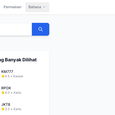
Permainan
Bahasa
ng Banyak Dilihat
KM777
4.5
•
Kasual
RPOK
4.0
•
Kartu
JKT8
3.3
•
Kartu