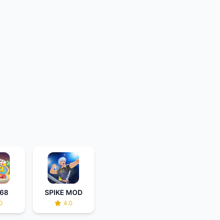
168
SPIKE MOD
0
4.0