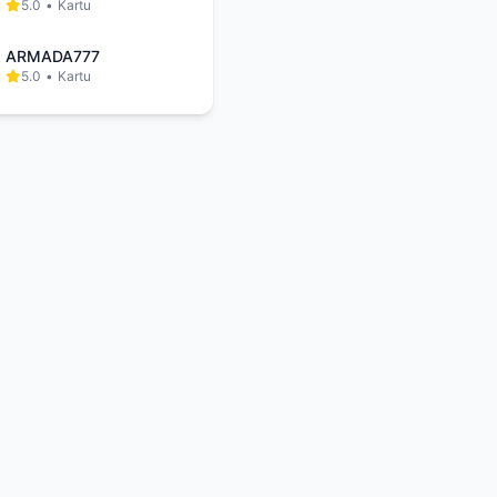
5.0
•
Kartu
ARMADA777
5.0
•
Kartu