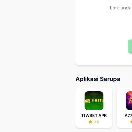
Link undu
Aplikasi Serupa
11WBET APK
A77
0.0