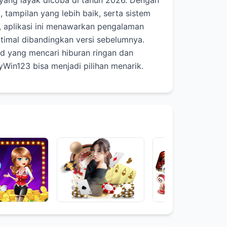
 yang layak dicoba di tahun 2026. Dengan
 tampilan yang lebih baik, serta sistem
il, aplikasi ini menawarkan pengalaman
timal dibandingkan versi sebelumnya.
d yang mencari hiburan ringan dan
Win123 bisa menjadi pilihan menarik.