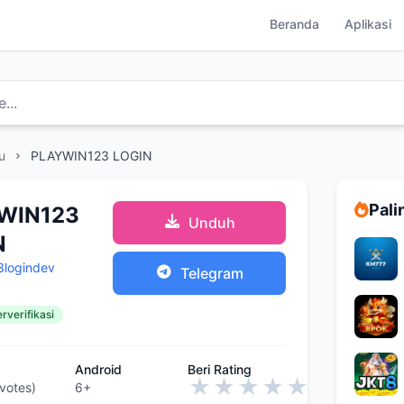
Beranda
Aplikasi
...
u
PLAYWIN123 LOGIN
Pali
WIN123
Unduh
N
3logindev
Telegram
erverifikasi
Android
Beri Rating
★
★
★
★
★
votes)
6+