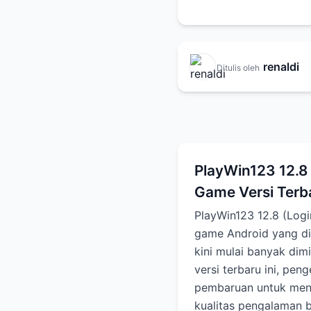
renaldi
Ditulis oleh
PlayWin123 12.8 
Game Versi Terb
PlayWin123 12.8 (Logi
game Android yang di
kini mulai banyak dim
versi terbaru ini, p
pembaruan untuk meni
kualitas pengalaman 