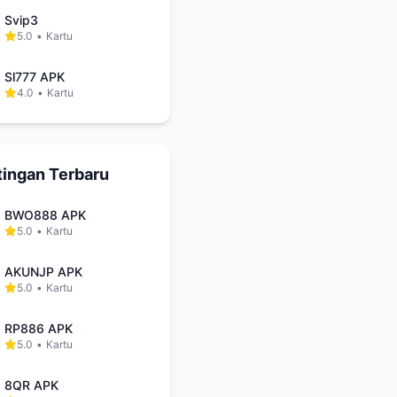
Svip3
5.0
•
Kartu
Sl777 APK
4.0
•
Kartu
tingan Terbaru
BWO888 APK
5.0
•
Kartu
AKUNJP APK
5.0
•
Kartu
RP886 APK
5.0
•
Kartu
8QR APK