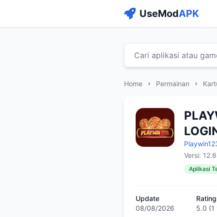
UseMod
APK
Cari aplikasi atau game
Home
Permainan
Kart
PLAY
LOGI
Playwin12
Versi: 12.8
Aplikasi T
Update
Rating
08/08/2026
5.0
(
1