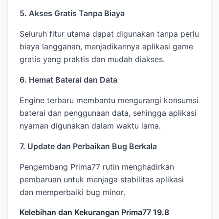
5. Akses Gratis Tanpa Biaya
Seluruh fitur utama dapat digunakan tanpa perlu
biaya langganan, menjadikannya aplikasi game
gratis yang praktis dan mudah diakses.
6. Hemat Baterai dan Data
Engine terbaru membantu mengurangi konsumsi
baterai dan penggunaan data, sehingga aplikasi
nyaman digunakan dalam waktu lama.
7. Update dan Perbaikan Bug Berkala
Pengembang Prima77 rutin menghadirkan
pembaruan untuk menjaga stabilitas aplikasi
dan memperbaiki bug minor.
Kelebihan dan Kekurangan Prima77 19.8