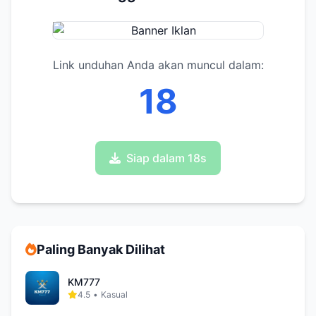
Link unduhan Anda akan muncul dalam:
17
Siap dalam 17s
Paling Banyak Dilihat
KM777
4.5
•
Kasual