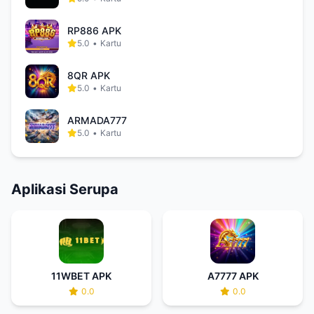
RP886 APK
5.0
•
Kartu
8QR APK
5.0
•
Kartu
ARMADA777
5.0
•
Kartu
Aplikasi Serupa
11WBET APK
A7777 APK
0.0
0.0