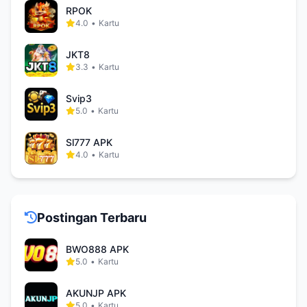
RPOK
4.0
•
Kartu
JKT8
3.3
•
Kartu
Svip3
5.0
•
Kartu
Sl777 APK
4.0
•
Kartu
Postingan Terbaru
BWO888 APK
5.0
•
Kartu
AKUNJP APK
5.0
•
Kartu