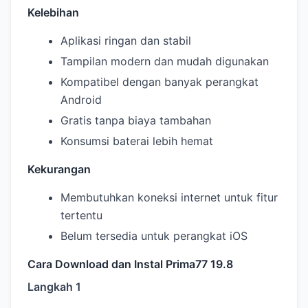
Kelebihan
Aplikasi ringan dan stabil
Tampilan modern dan mudah digunakan
Kompatibel dengan banyak perangkat
Android
Gratis tanpa biaya tambahan
Konsumsi baterai lebih hemat
Kekurangan
Membutuhkan koneksi internet untuk fitur
tertentu
Belum tersedia untuk perangkat iOS
Cara Download dan Instal Prima77 19.8
Langkah 1