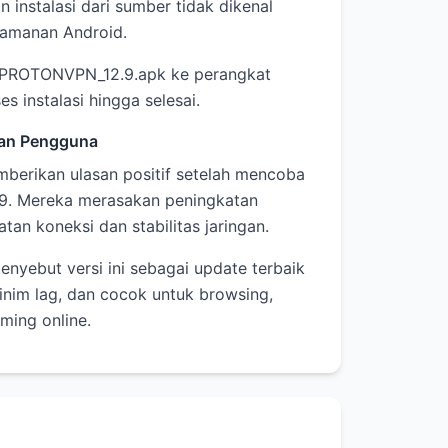
n instalasi dari sumber tidak dikenal
eamanan Android.
e PROTONVPN_12.9.apk ke perangkat
es instalasi hingga selesai.
man Pengguna
erikan ulasan positif setelah mencoba
. Mereka merasakan peningkatan
tan koneksi dan stabilitas jaringan.
nyebut versi ini sebagai update terbaik
minim lag, dan cocok untuk browsing,
ming online.