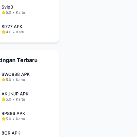
Svip3
5.0
•
Kartu
Sl777 APK
4.0
•
Kartu
tingan Terbaru
BWO888 APK
5.0
•
Kartu
AKUNJP APK
5.0
•
Kartu
RP886 APK
5.0
•
Kartu
8QR APK