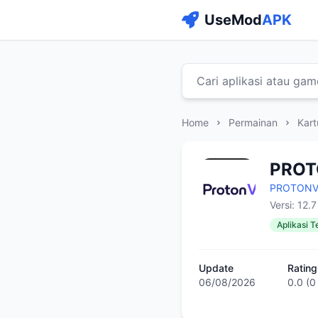
UseMod
APK
Cari aplikasi atau game
Home
Permainan
Kart
PROT
PROTONV
Versi: 12.7
Aplikasi T
Update
Rating
06/08/2026
0.0
(
0