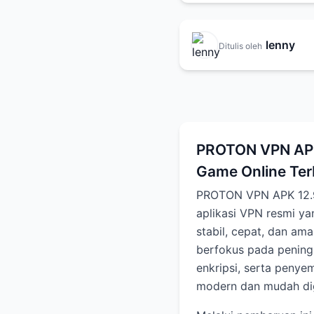
lenny
Ditulis oleh
PROTON VPN APK 
Game Online Ter
PROTON VPN APK 12.9 
aplikasi VPN resmi ya
stabil, cepat, dan am
berfokus pada peningk
enkripsi, serta penye
modern dan mudah di