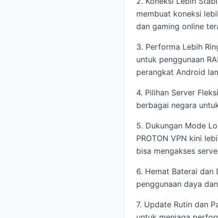
2. Koneksi Lebih Stab
membuat koneksi lebih
dan gaming online tera
3. Performa Lebih Ri
untuk penggunaan RAM 
perangkat Android la
4. Pilihan Server Flek
berbagai negara untu
5. Dukungan Mode Lo
PROTON VPN kini lebi
bisa mengakses serve
6. Hemat Baterai dan
penggunaan daya dan 
7. Update Rutin dan P
untuk menjaga perform