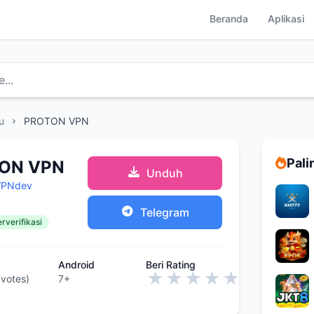
Beranda
Aplikasi
...
u
PROTON VPN
Pali
ON VPN
Unduh
PNdev
Telegram
erverifikasi
Android
Beri Rating
★
★
★
★
★
votes)
7+