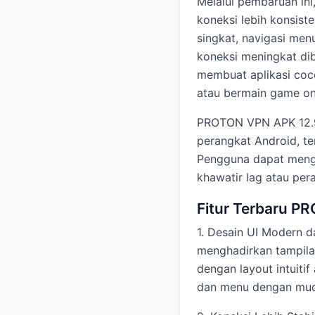
Melalui pembaruan in
koneksi lebih konsiste
singkat, navigasi menu
koneksi meningkat dib
membuat aplikasi coc
atau bermain game on
PROTON VPN APK 12.9 
perangkat Android, te
Pengguna dapat menga
khawatir lag atau per
Fitur Terbaru P
1. Desain UI Modern d
menghadirkan tampilan
dengan layout intuiti
dan menu dengan mu