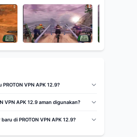
tu PROTON VPN APK 12.9?
N VPN APK 12.9 aman digunakan?
ur baru di PROTON VPN APK 12.9?