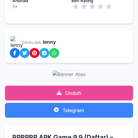
Android
Beri Rating
★
★
★
★
★
7+
lenny
Ditulis oleh
Unduh
Telegram
RPRPRP APK Game 9.9 (Daftar) –