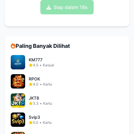
Siap dalam 17s
Paling Banyak Dilihat
KM777
4.5
•
Kasual
RPOK
4.0
•
Kartu
JKT8
3.3
•
Kartu
Svip3
5.0
•
Kartu