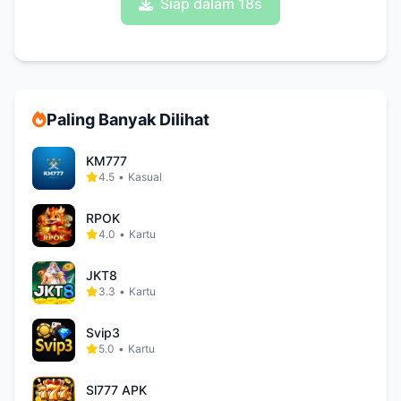
Siap dalam 17s
Paling Banyak Dilihat
KM777
4.5
•
Kasual
RPOK
4.0
•
Kartu
JKT8
3.3
•
Kartu
Svip3
5.0
•
Kartu
Sl777 APK