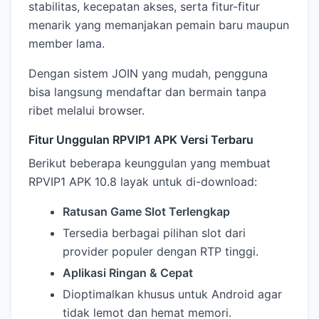
stabilitas, kecepatan akses, serta fitur-fitur
menarik yang memanjakan pemain baru maupun
member lama.
Dengan sistem JOIN yang mudah, pengguna
bisa langsung mendaftar dan bermain tanpa
ribet melalui browser.
Fitur Unggulan RPVIP1 APK Versi Terbaru
Berikut beberapa keunggulan yang membuat
RPVIP1 APK 10.8 layak untuk di-download:
Ratusan Game Slot Terlengkap
Tersedia berbagai pilihan slot dari
provider populer dengan RTP tinggi.
Aplikasi Ringan & Cepat
Dioptimalkan khusus untuk Android agar
tidak lemot dan hemat memori.