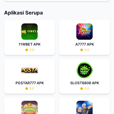
Aplikasi Serupa
11WBET APK
A7777 APK
0.0
0.0
PGSTAR777 APK
SLOST8808 APK
5.0
0.0