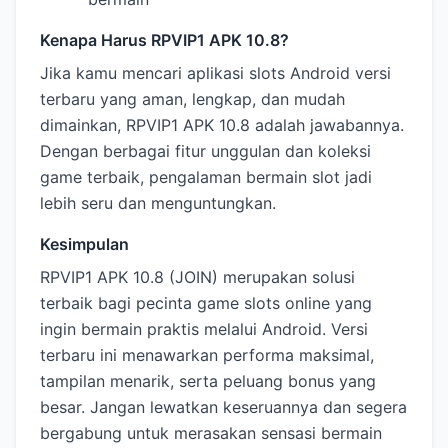
Kenapa Harus RPVIP1 APK 10.8?
Jika kamu mencari aplikasi slots Android versi
terbaru yang aman, lengkap, dan mudah
dimainkan, RPVIP1 APK 10.8 adalah jawabannya.
Dengan berbagai fitur unggulan dan koleksi
game terbaik, pengalaman bermain slot jadi
lebih seru dan menguntungkan.
Kesimpulan
RPVIP1 APK 10.8 (JOIN) merupakan solusi
terbaik bagi pecinta game slots online yang
ingin bermain praktis melalui Android. Versi
terbaru ini menawarkan performa maksimal,
tampilan menarik, serta peluang bonus yang
besar. Jangan lewatkan keseruannya dan segera
bergabung untuk merasakan sensasi bermain