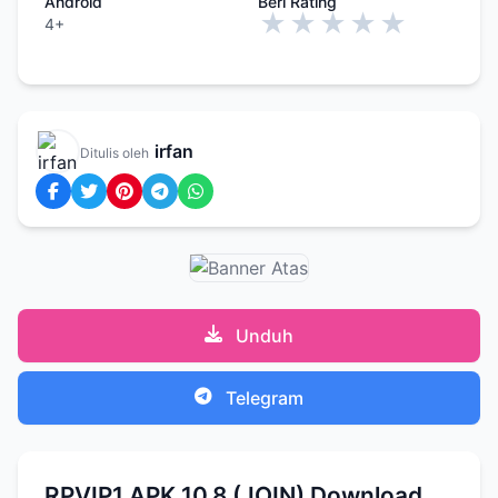
Android
Beri Rating
★
★
★
★
★
4+
irfan
Ditulis oleh
Unduh
Telegram
RPVIP1 APK 10.8 (JOIN) Download