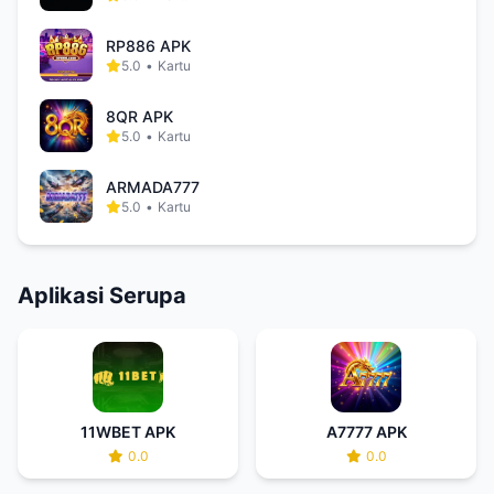
RP886 APK
5.0
•
Kartu
8QR APK
5.0
•
Kartu
ARMADA777
5.0
•
Kartu
Aplikasi Serupa
11WBET APK
A7777 APK
0.0
0.0