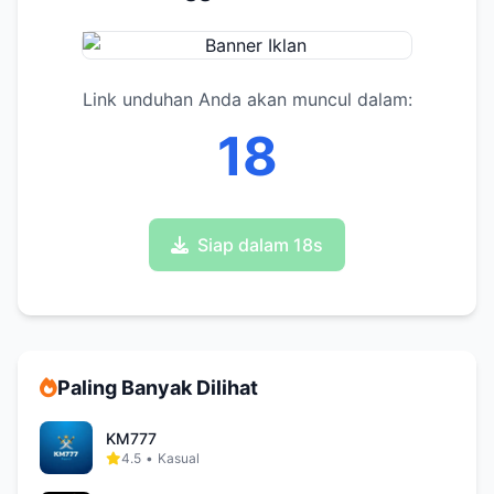
Link unduhan Anda akan muncul dalam:
17
Siap dalam 17s
Paling Banyak Dilihat
KM777
4.5
•
Kasual