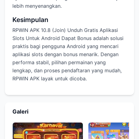
lebih menyenangkan.
Kesimpulan
RPWIN APK 10.8 (Join) Unduh Gratis Aplikasi
Slots Untuk Android Dapat Bonus adalah solusi
praktis bagi pengguna Android yang mencari
aplikasi slots dengan bonus menarik. Dengan
performa stabil, pilihan permainan yang
lengkap, dan proses pendaftaran yang mudah,
RPWIN APK layak untuk dicoba.
Galeri