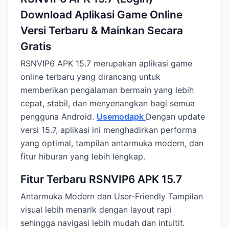
Download Aplikasi Game Online
Versi Terbaru & Mainkan Secara
Gratis
RSNVIP6 APK 15.7 merupakan aplikasi game
online terbaru yang dirancang untuk
memberikan pengalaman bermain yang lebih
cepat, stabil, dan menyenangkan bagi semua
pengguna Android.
Usemodapk
Dengan update
versi 15.7, aplikasi ini menghadirkan performa
yang optimal, tampilan antarmuka modern, dan
fitur hiburan yang lebih lengkap.
Fitur Terbaru RSNVIP6 APK 15.7
Antarmuka Modern dan User-Friendly Tampilan
visual lebih menarik dengan layout rapi
sehingga navigasi lebih mudah dan intuitif.