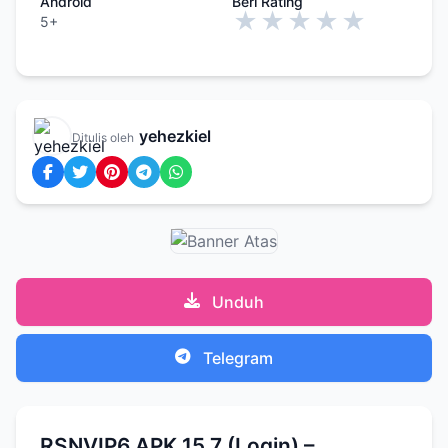
Android
Beri Rating
★
★
★
★
★
5+
yehezkiel
Ditulis oleh
Unduh
Telegram
RSNVIP6 APK 15.7 (Login) –