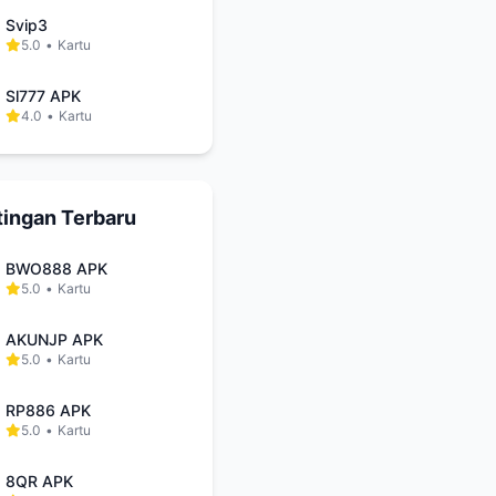
Svip3
5.0
•
Kartu
Sl777 APK
4.0
•
Kartu
tingan Terbaru
BWO888 APK
5.0
•
Kartu
AKUNJP APK
5.0
•
Kartu
RP886 APK
5.0
•
Kartu
8QR APK