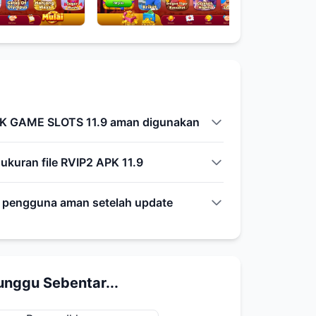
K GAME SLOTS 11.9 aman digunakan
ukuran file RVIP2 APK 11.9
 pengguna aman setelah update
unggu Sebentar...