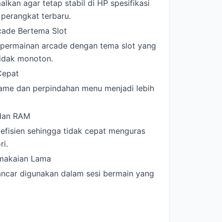
alkan agar tetap stabil di HP spesifikasi
perangkat terbaru.
ade Bertema Slot
ermainan arcade dengan tema slot yang
tidak monoton.
Cepat
me dan perpindahan menu menjadi lebih
 dan RAM
 efisien sehingga tidak cepat menguras
i.
emakaian Lama
lancar digunakan dalam sesi bermain yang