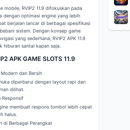
e mobile, RVIP2 11.9 difokuskan pada
dengan optimasi engine yang lebih
apat berjalan lancar di berbagai spesifikasi
bebani sistem. Dengan konsep game
vigasi yang sederhana, RVIP2 APK 11.9
 hiburan santai kapan saja.
VIP2 APK GAME SLOTS 11.9
h Modern dan Bersih
uka diperbarui dengan layout rapi dan
man dilihat.
 Responsif
gine membuat respons tombol lebih cepat
h halus.
n di Berbagai Perangkat