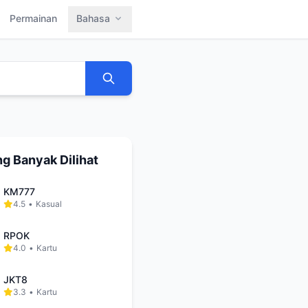
Permainan
Bahasa
ng Banyak Dilihat
KM777
4.5
•
Kasual
RPOK
4.0
•
Kartu
JKT8
3.3
•
Kartu