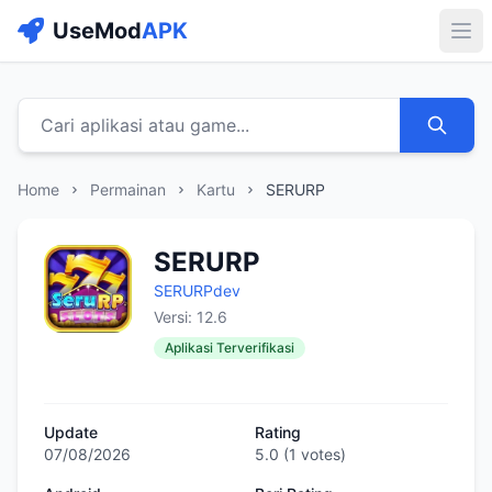
UseMod
APK
Buk
Cari aplikasi atau game...
Home
Permainan
Kartu
SERURP
SERURP
SERURPdev
Versi: 12.6
Aplikasi Terverifikasi
Update
Rating
07/08/2026
5.0
(
1
votes)