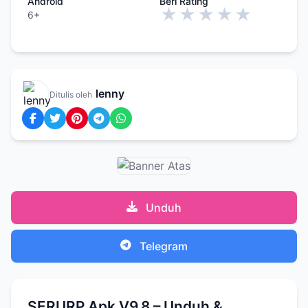
Android
Beri Rating
★
★
★
★
★
6+
lenny
Ditulis oleh
Unduh
Telegram
SERURP Apk V9.8 – Unduh &