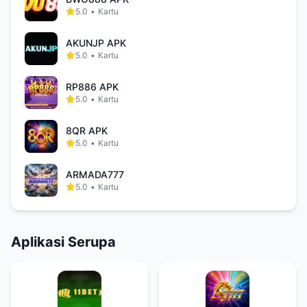
5.0
•
Kartu
AKUNJP APK
5.0
•
Kartu
RP886 APK
5.0
•
Kartu
8QR APK
5.0
•
Kartu
ARMADA777
5.0
•
Kartu
Aplikasi Serupa