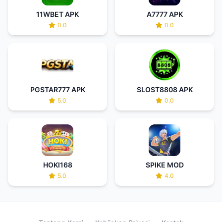
11WBET APK
A7777 APK
0.0
0.0
PGSTAR777 APK
SLOST8808 APK
5.0
0.0
HOKI168
SPIKE MOD
5.0
4.0