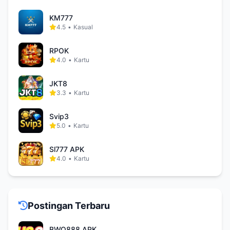
KM777
4.5
•
Kasual
RPOK
4.0
•
Kartu
JKT8
3.3
•
Kartu
Svip3
5.0
•
Kartu
Sl777 APK
4.0
•
Kartu
Postingan Terbaru
BWO888 APK