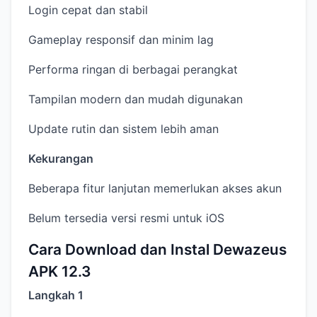
Login cepat dan stabil
Gameplay responsif dan minim lag
Performa ringan di berbagai perangkat
Tampilan modern dan mudah digunakan
Update rutin dan sistem lebih aman
Kekurangan
Beberapa fitur lanjutan memerlukan akses akun
Belum tersedia versi resmi untuk iOS
Cara Download dan Instal Dewazeus
APK 12.3
Langkah 1