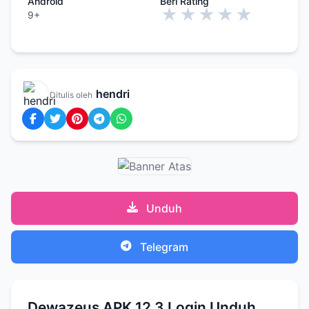
Android
Beri Rating
★
★
★
★
★
9+
hendri
Ditulis oleh
Unduh
Telegram
Dewazeus APK 12.3 Login Unduh