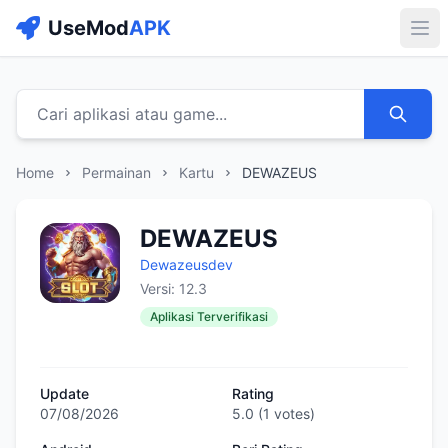
UseMod
APK
Buk
Cari aplikasi atau game...
Home
Permainan
Kartu
DEWAZEUS
DEWAZEUS
Dewazeusdev
Versi: 12.3
Aplikasi Terverifikasi
Update
Rating
07/08/2026
5.0
(
1
votes)