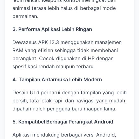
lebih lancar. Respons kontrol meningkat dan
animasi terasa lebih halus di berbagai mode
permainan.
3. Performa Aplikasi Lebih Ringan
Dewazeus APK 12.3 menggunakan manajemen
RAM yang efisien sehingga tidak membebani
perangkat. Cocok digunakan di HP dengan
spesifikasi rendah maupun terbaru.
4. Tampilan Antarmuka Lebih Modern
Desain UI diperbarui dengan tampilan yang lebih
bersih, tata letak rapi, dan navigasi yang mudah
dipahami oleh pengguna baru maupun lama.
5. Kompatibel Berbagai Perangkat Android
Aplikasi mendukung berbagai versi Android,