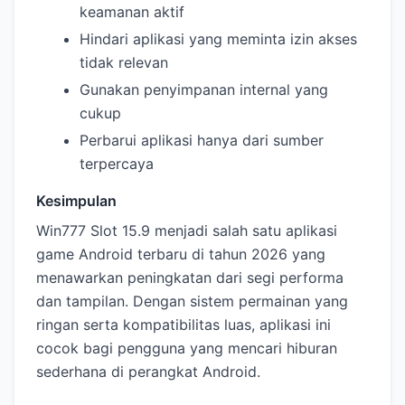
keamanan aktif
Hindari aplikasi yang meminta izin akses
tidak relevan
Gunakan penyimpanan internal yang
cukup
Perbarui aplikasi hanya dari sumber
terpercaya
Kesimpulan
Win777 Slot 15.9 menjadi salah satu aplikasi
game Android terbaru di tahun 2026 yang
menawarkan peningkatan dari segi performa
dan tampilan. Dengan sistem permainan yang
ringan serta kompatibilitas luas, aplikasi ini
cocok bagi pengguna yang mencari hiburan
sederhana di perangkat Android.