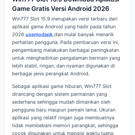
Game Gratis Versi Android 2026
Win777 Slot 15.9 merupakan versi terbaru dari
aplikasi game Android yang hadir pada tahun
2026
usemodapk
dan mulai banyak menarik
perhatian pengguna. Pada pembaruan versi ini,
pengembang melakukan berbagai peningkatan
untuk menghadirkan pengalaman bermain yang
lebih stabil, ringan, dan nyaman digunakan di
berbagai jenis perangkat Android.
Sebagai aplikasi game hiburan, Win777 Slot
dirancang dengan sistem permainan yang
sederhana sehingga mudah dimainkan oleh
pengguna baru maupun pemain lama. Ukuran
aplikasi yang relatif ringan juga membuatnya
tidak membebani memori perangkat, sehingga
cocok digunakan untuk mengisi waktu luang