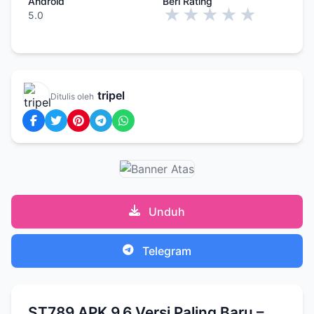
Android
Beri Rating
★
★
★
★
★
5.0
tripel
Ditulis oleh
Unduh
Telegram
ST789 APK 9.6 Versi Paling Baru –