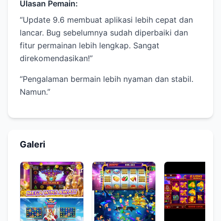
Ulasan Pemain:
“Update 9.6 membuat aplikasi lebih cepat dan
lancar. Bug sebelumnya sudah diperbaiki dan
fitur permainan lebih lengkap. Sangat
direkomendasikan!”
“Pengalaman bermain lebih nyaman dan stabil.
Namun.”
Galeri