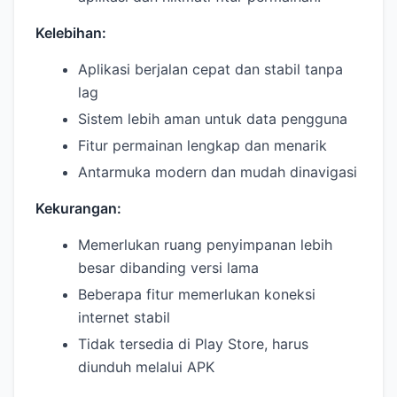
Kelebihan:
Aplikasi berjalan cepat dan stabil tanpa
lag
Sistem lebih aman untuk data pengguna
Fitur permainan lengkap dan menarik
Antarmuka modern dan mudah dinavigasi
Kekurangan:
Memerlukan ruang penyimpanan lebih
besar dibanding versi lama
Beberapa fitur memerlukan koneksi
internet stabil
Tidak tersedia di Play Store, harus
diunduh melalui APK