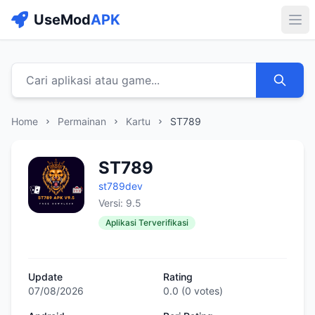
UseMod
APK
Buk
Cari aplikasi atau game...
Home
Permainan
Kartu
ST789
ST789
st789dev
Versi: 9.5
Aplikasi Terverifikasi
Update
Rating
07/08/2026
0.0
(
0
votes)