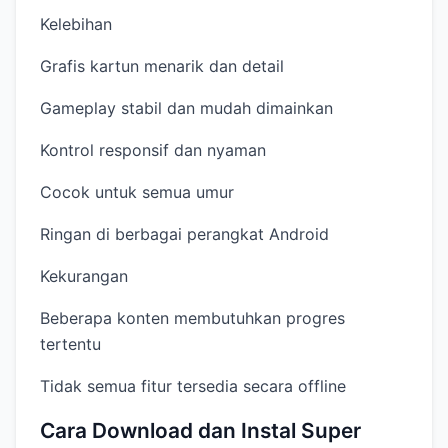
Kelebihan
Grafis kartun menarik dan detail
Gameplay stabil dan mudah dimainkan
Kontrol responsif dan nyaman
Cocok untuk semua umur
Ringan di berbagai perangkat Android
Kekurangan
Beberapa konten membutuhkan progres
tertentu
Tidak semua fitur tersedia secara offline
Cara Download dan Instal Super