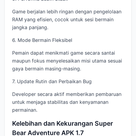
Game berjalan lebih ringan dengan pengelolaan
RAM yang efisien, cocok untuk sesi bermain
jangka panjang.
6. Mode Bermain Fleksibel
Pemain dapat menikmati game secara santai
maupun fokus menyelesaikan misi utama sesuai
gaya bermain masing-masing.
7. Update Rutin dan Perbaikan Bug
Developer secara aktif memberikan pembaruan
untuk menjaga stabilitas dan kenyamanan
permainan.
Kelebihan dan Kekurangan Super
Bear Adventure APK 1.7