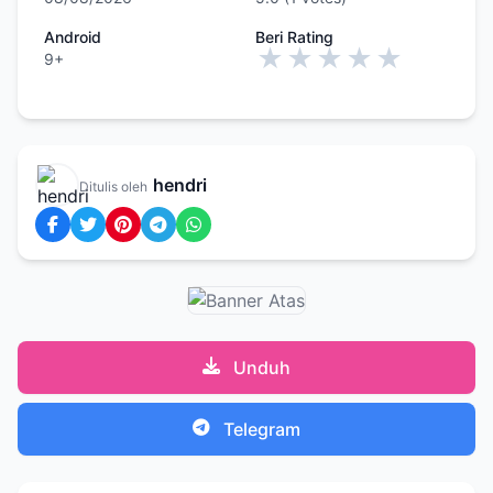
Android
Beri Rating
★
★
★
★
★
9+
hendri
Ditulis oleh
Unduh
Telegram