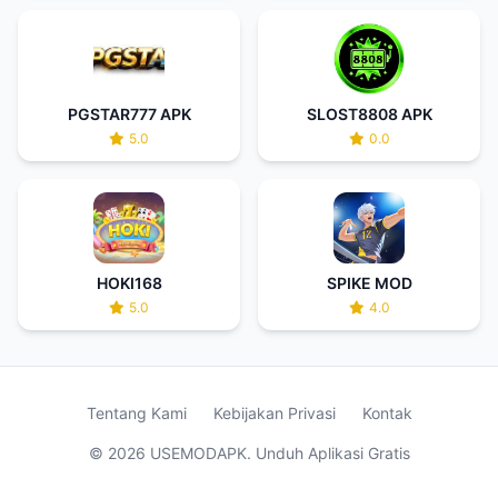
PGSTAR777 APK
SLOST8808 APK
5.0
0.0
HOKI168
SPIKE MOD
5.0
4.0
Tentang Kami
Kebijakan Privasi
Kontak
© 2026 USEMODAPK. Unduh Aplikasi Gratis