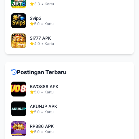
3.3
•
Kartu
Svip3
5.0
•
Kartu
Sl777 APK
4.0
•
Kartu
Postingan Terbaru
BWO888 APK
5.0
•
Kartu
AKUNJP APK
5.0
•
Kartu
RP886 APK
5.0
•
Kartu