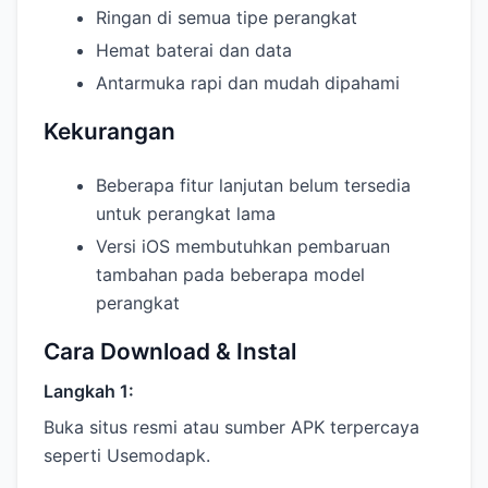
Ringan di semua tipe perangkat
Hemat baterai dan data
Antarmuka rapi dan mudah dipahami
Kekurangan
Beberapa fitur lanjutan belum tersedia
untuk perangkat lama
Versi iOS membutuhkan pembaruan
tambahan pada beberapa model
perangkat
Cara Download & Instal
Langkah 1:
Buka situs resmi atau sumber APK terpercaya
seperti Usemodapk.