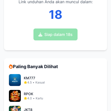
Link unduhan Anda akan muncul dalam:
17
Siap dalam 17s
Paling Banyak Dilihat
KM777
4.5
•
Kasual
RPOK
4.0
•
Kartu
JKT8