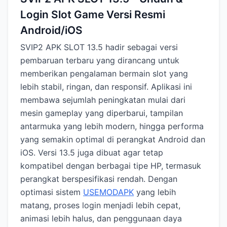
Login Slot Game Versi Resmi
Android/iOS
SVIP2 APK SLOT 13.5 hadir sebagai versi
pembaruan terbaru yang dirancang untuk
memberikan pengalaman bermain slot yang
lebih stabil, ringan, dan responsif. Aplikasi ini
membawa sejumlah peningkatan mulai dari
mesin gameplay yang diperbarui, tampilan
antarmuka yang lebih modern, hingga performa
yang semakin optimal di perangkat Android dan
iOS. Versi 13.5 juga dibuat agar tetap
kompatibel dengan berbagai tipe HP, termasuk
perangkat berspesifikasi rendah. Dengan
optimasi sistem
USEMODAPK
yang lebih
matang, proses login menjadi lebih cepat,
animasi lebih halus, dan penggunaan daya