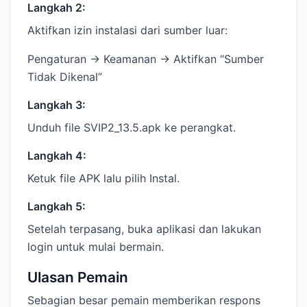
Langkah 2:
Aktifkan izin instalasi dari sumber luar:
Pengaturan → Keamanan → Aktifkan “Sumber
Tidak Dikenal”
Langkah 3:
Unduh file SVIP2_13.5.apk ke perangkat.
Langkah 4:
Ketuk file APK lalu pilih Instal.
Langkah 5:
Setelah terpasang, buka aplikasi dan lakukan
login untuk mulai bermain.
Ulasan Pemain
Sebagian besar pemain memberikan respons