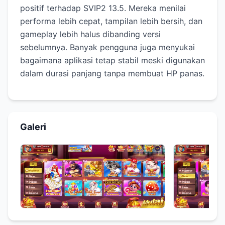
positif terhadap SVIP2 13.5. Mereka menilai
performa lebih cepat, tampilan lebih bersih, dan
gameplay lebih halus dibanding versi
sebelumnya. Banyak pengguna juga menyukai
bagaimana aplikasi tetap stabil meski digunakan
dalam durasi panjang tanpa membuat HP panas.
Galeri