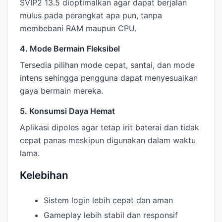
SVIP2 13.5 dioptimalkan agar dapat berjalan
mulus pada perangkat apa pun, tanpa
membebani RAM maupun CPU.
4. Mode Bermain Fleksibel
Tersedia pilihan mode cepat, santai, dan mode
intens sehingga pengguna dapat menyesuaikan
gaya bermain mereka.
5. Konsumsi Daya Hemat
Aplikasi dipoles agar tetap irit baterai dan tidak
cepat panas meskipun digunakan dalam waktu
lama.
Kelebihan
Sistem login lebih cepat dan aman
Gameplay lebih stabil dan responsif