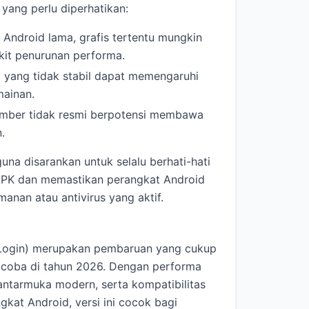
 yang perlu diperhatikan:
Android lama, grafis tertentu mungkin
kit penurunan performa.
t yang tidak stabil dapat memengaruhi
mainan.
sumber tidak resmi berpotensi membawa
.
una disarankan untuk selalu berhati-hati
APK dan memastikan perangkat Android
manan atau antivirus yang aktif.
ogin) merupakan pembaruan yang cukup
dicoba di tahun 2026. Dengan performa
 antarmuka modern, serta kompatibilitas
gkat Android, versi ini cocok bagi