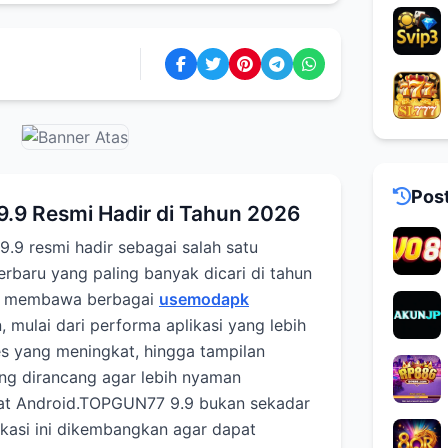
Pos
9 Resmi Hadir di Tahun 2026
.9 resmi hadir sebagai salah satu
erbaru yang paling banyak dicari di tahun
ini membawa berbagai
usemodapk
, mulai dari performa aplikasi yang lebih
es yang meningkat, hingga tampilan
g dirancang agar lebih nyaman
at Android.TOPGUN77 9.9 bukan sekadar
kasi ini dikembangkan agar dapat