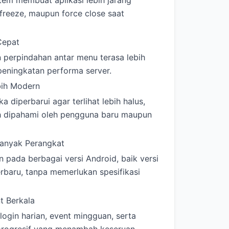
stem membuat aplikasi lebih jarang
freeze, maupun force close saat
Cepat
 perpindahan antar menu terasa lebih
peningkatan performa server.
bih Modern
 diperbarui agar terlihat lebih halus,
h dipahami oleh pengguna baru maupun
Banyak Perangkat
n pada berbagai versi Android, baik versi
rbaru, tanpa memerlukan spesifikasi
t Berkala
login harian, event mingguan, serta