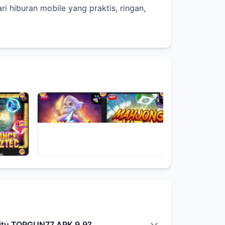
 hiburan mobile yang praktis, ringan,
itu TOPGUN77 APK 9.9?