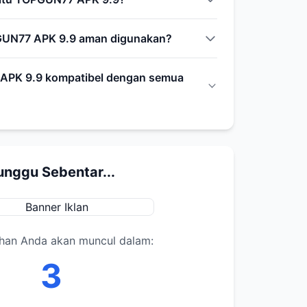
UN77 APK 9.9 aman digunakan?
PK 9.9 kompatibel dengan semua
unggu Sebentar...
han Anda akan muncul dalam:
2