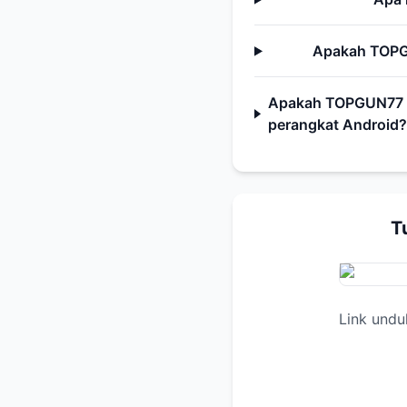
Apakah TOPG
Apakah TOPGUN77 A
perangkat Android?
T
Link undu