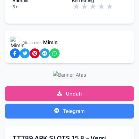
Android
Beri Rating
★
★
★
★
★
5+
Mimin
Ditulis oleh
Unduh
Telegram
TT789 APK SLOTS 15.8 – Versi