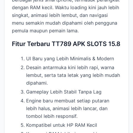
dengan RAM kecil. Waktu loading kini jauh lebih
singkat, animasi lebih lembut, dan navigasi
menu semakin mudah dipahami oleh pengguna
pemula maupun pemain lama.
Fitur Terbaru TT789 APK SLOTS 15.8
UI Baru yang Lebih Minimalis & Modern
Desain antarmuka kini lebih rapi, warna
lembut, serta tata letak yang lebih mudah
dipahami.
Gameplay Lebih Stabil Tanpa Lag
Engine baru membuat setiap putaran
lebih halus, animasi lebih lancar, dan
tombol lebih responsif.
Kompatibel untuk HP RAM Kecil