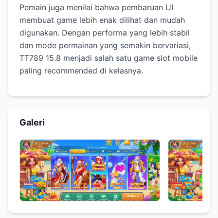
Pemain juga menilai bahwa pembaruan UI
membuat game lebih enak dilihat dan mudah
digunakan. Dengan performa yang lebih stabil
dan mode permainan yang semakin bervariasi,
TT789 15.8 menjadi salah satu game slot mobile
paling recommended di kelasnya.
Galeri