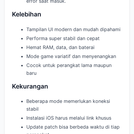
error saat masuk.
Kelebihan
Tampilan UI modern dan mudah dipahami
Performa super stabil dan cepat
Hemat RAM, data, dan baterai
Mode game variatif dan menyenangkan
Cocok untuk perangkat lama maupun
baru
Kekurangan
Beberapa mode memerlukan koneksi
stabil
Instalasi iOS harus melalui link khusus
Update patch bisa berbeda waktu di tiap