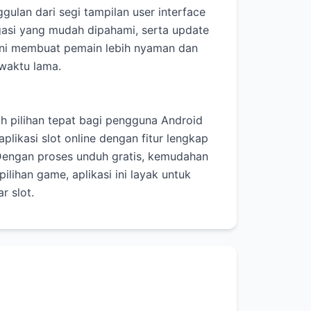
gulan dari segi tampilan user interface
gasi yang mudah dipahami, serta update
 ini membuat pemain lebih nyaman dan
waktu lama.
h pilihan tepat bagi pengguna Android
plikasi slot online dengan fitur lengkap
 Dengan proses unduh gratis, kemudahan
pilihan game, aplikasi ini layak untuk
r slot.