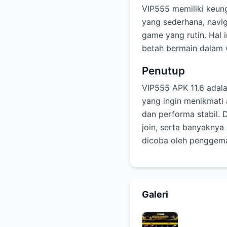
VIP555 memiliki keung
yang sederhana, navi
game yang rutin. Hal
betah bermain dalam 
Penutup
VIP555 APK 11.6 adala
yang ingin menikmati a
dan performa stabil.
join, serta banyaknya 
dicoba oleh penggema
Galeri