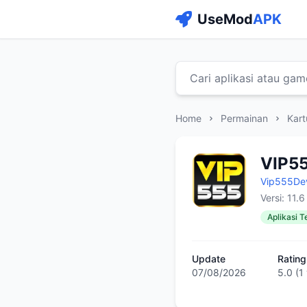
UseMod
APK
Cari aplikasi atau game
Home
Permainan
Kart
VIP5
Vip555De
Versi: 11.6
Aplikasi T
Update
Rating
07/08/2026
5.0
(
1