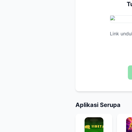
T
Link undu
Aplikasi Serupa