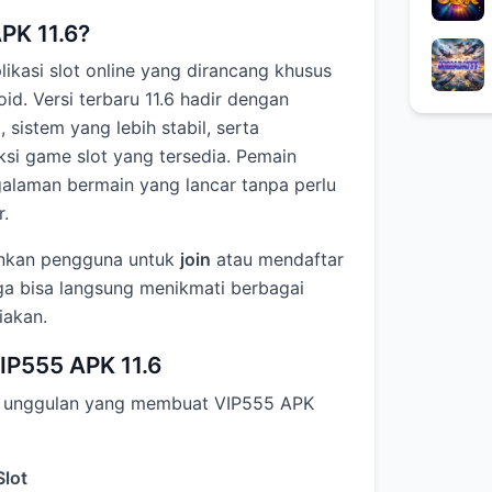
PK 11.6?
ikasi slot online yang dirancang khusus
id. Versi terbaru 11.6 hadir dengan
sistem yang lebih stabil, serta
si game slot yang tersedia. Pemain
alaman bermain yang lancar tanpa perlu
.
inkan pengguna untuk
join
atau mendaftar
ga bisa langsung menikmati berbagai
iakan.
IP555 APK 11.6
ur unggulan yang membuat VIP555 APK
lot