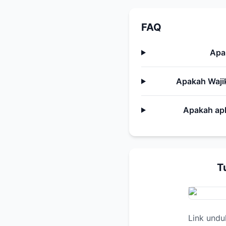
FAQ
Apa
Apakah Waji
Apakah apli
T
Link undu