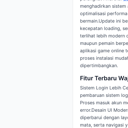
menghadirkan sistem a
optimalisasi perform
bermain.Update ini be
kecepatan loading, s
terlihat lebih moder
maupun pemain berpe
aplikasi game online 
proses instalasi mudah
dipertimbangkan.
Fitur Terbaru Wa
Sistem Login Lebih C
pembaruan sistem log
Proses masuk akun men
error.Desain UI Moder
diperbarui dengan lay
mata, serta navigasi