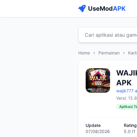
UseMod
APK
Cari aplikasi atau game
Home
Permainan
Kart
WAJI
APK
wajik777 
Versi: 15.8
Aplikasi T
Update
Rating
07/08/2026
5.0
(
1