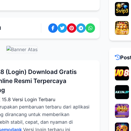
l
Pos
8 (Login) Download Gratis
nline Resmi Terpercaya
ng
15.8 Versi Login Terbaru
rupakan pembaruan terbaru dari aplikasi
ng dirancang untuk memberikan
bih stabil, cepat, dan nyaman di
semodapk
Versi login terbaru ini