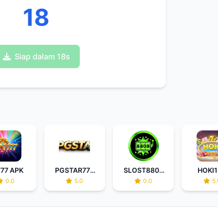
17
Siap dalam 17s
77 APK
PGSTAR777
SLOST8808
HOKI
APK
APK
0.0
5.0
0.0
5.