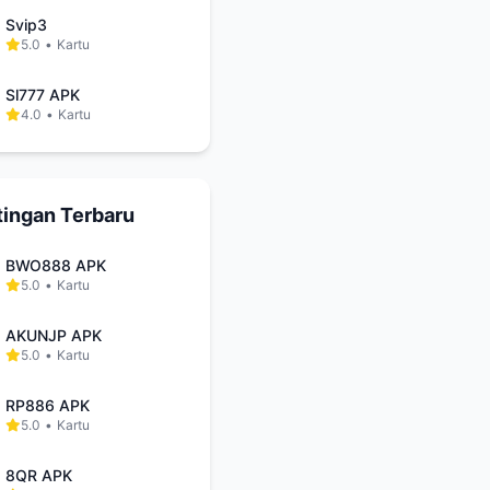
Svip3
5.0
•
Kartu
Sl777 APK
4.0
•
Kartu
tingan Terbaru
BWO888 APK
5.0
•
Kartu
AKUNJP APK
5.0
•
Kartu
RP886 APK
5.0
•
Kartu
8QR APK