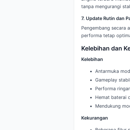
tanpa mengurangi stabi
7. Update Rutin dan P
Pengembang secara ak
performa tetap optim
Kelebihan dan K
Kelebihan
Antarmuka mod
Gameplay stabil
Performa ringan
Hemat baterai 
Mendukung mode
Kekurangan
Beberapa fitur 