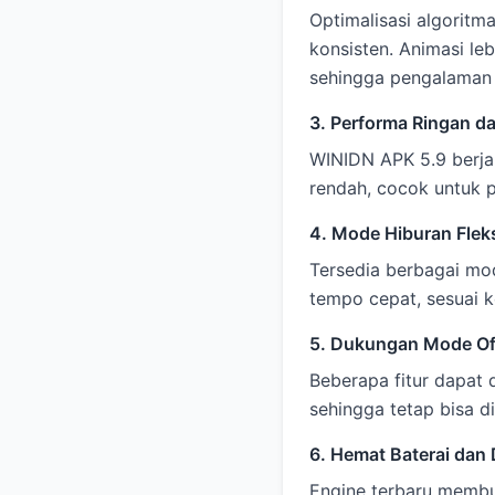
Optimalisasi algorit
konsisten. Animasi le
sehingga pengalaman b
3. Performa Ringan da
WINIDN APK 5.9 berja
rendah, cocok untuk 
4. Mode Hiburan Fleks
Tersedia berbagai mod
tempo cepat, sesuai 
5. Dukungan Mode Of
Beberapa fitur dapat 
sehingga tetap bisa di
6. Hemat Baterai dan 
Engine terbaru membua