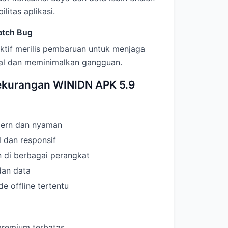
litas aplikasi.
atch Bug
tif merilis pembaruan untuk menjaga
al dan meminimalkan gangguan.
ekurangan WINIDN APK 5.9
ern dan nyaman
 dan responsif
 di berbagai perangkat
dan data
 offline tertentu
premium terbatas