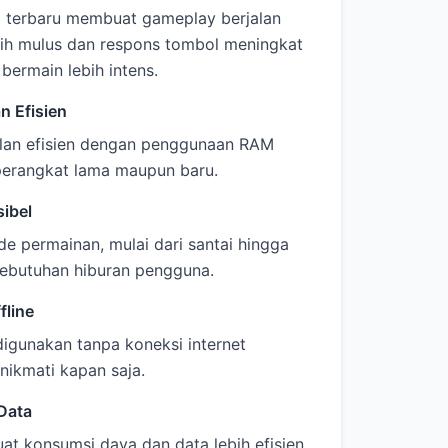
ma terbaru membuat gameplay berjalan
bih mulus dan respons tombol meningkat
ermain lebih intens.
n Efisien
lan efisien dengan penggunaan RAM
perangkat lama maupun baru.
ibel
e permainan, mulai dari santai hingga
kebutuhan hiburan pengguna.
fline
digunakan tanpa koneksi internet
nikmati kapan saja.
Data
t konsumsi daya dan data lebih efisien