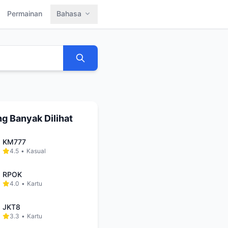
Permainan
Bahasa
ng Banyak Dilihat
KM777
4.5
•
Kasual
RPOK
4.0
•
Kartu
JKT8
3.3
•
Kartu