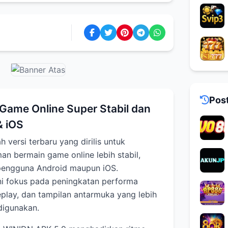
Pos
Game Online Super Stabil dan
& iOS
 versi terbaru yang dirilis untuk
n bermain game online lebih stabil,
 pengguna Android maupun iOS.
i fokus pada peningkatan performa
play, dan tampilan antarmuka yang lebih
digunakan.