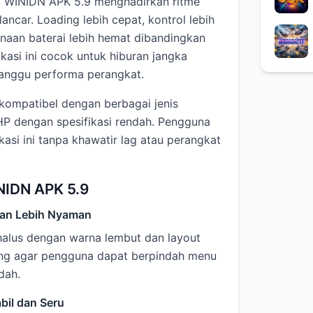
i, WINIDN APK 5.9 menghadirkan ritme
ancar. Loading lebih cepat, kontrol lebih
naan baterai lebih hemat dibandingkan
ikasi ini cocok untuk hiburan jangka
anggu performa perangkat.
kompatibel dengan berbagai jenis
HP dengan spesifikasi rendah. Pengguna
asi ini tanpa khawatir lag atau perangkat
INIDN APK 5.9
dan Lebih Nyaman
 halus dengan warna lembut dan layout
cang agar pengguna dapat berpindah menu
dah.
bil dan Seru