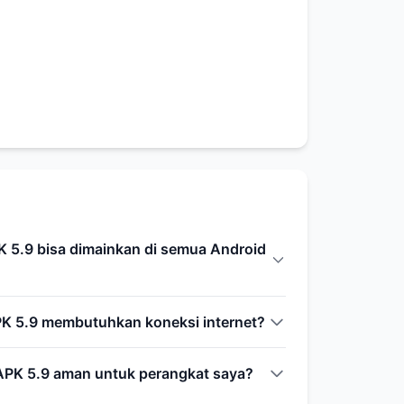
5.9 bisa dimainkan di semua Android
 5.9 membutuhkan koneksi internet?
PK 5.9 aman untuk perangkat saya?