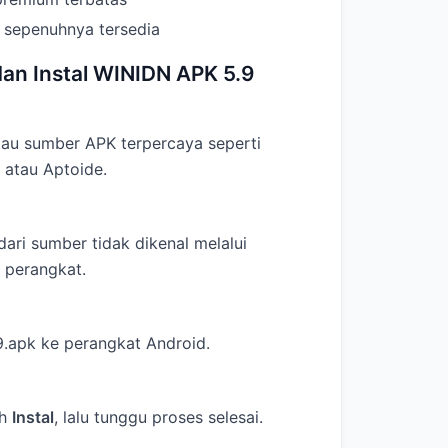
 sepenuhnya tersedia
an Instal WINIDN APK 5.9
atau sumber APK terpercaya seperti
atau Aptoide.
 dari sumber tidak dikenal melalui
 perangkat.
9.apk ke perangkat Android.
ih
Instal
, lalu tunggu proses selesai.