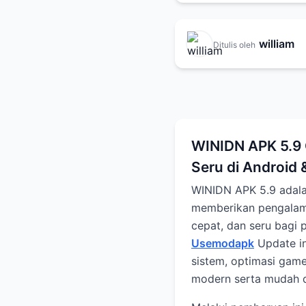
william
Ditulis oleh
WINIDN APK 5.9 
Seru di Android 
WINIDN APK 5.9 adalah
memberikan pengalama
cepat, dan seru bagi
Usemodapk
Update in
sistem, optimasi game
modern serta mudah 