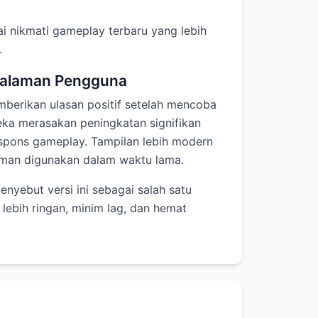
ai nikmati gameplay terbaru yang lebih
.
galaman Pengguna
erikan ulasan positif setelah mencoba
ka merasakan peningkatan signifikan
espons gameplay. Tampilan lebih modern
man digunakan dalam waktu lama.
yebut versi ini sebagai salah satu
 lebih ringan, minim lag, dan hemat