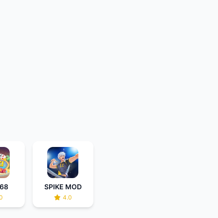
168
SPIKE MOD
0
4.0