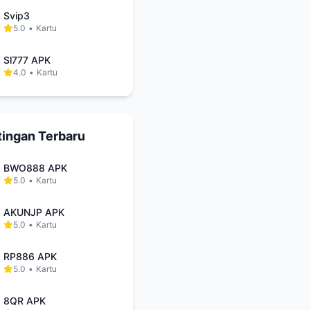
Svip3
5.0
•
Kartu
Sl777 APK
4.0
•
Kartu
tingan Terbaru
BWO888 APK
5.0
•
Kartu
AKUNJP APK
5.0
•
Kartu
RP886 APK
5.0
•
Kartu
8QR APK