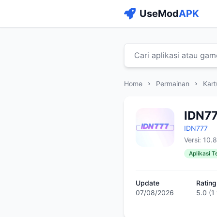
UseMod
APK
Cari aplikasi atau game
Home
Permainan
Kart
IDN7
IDN777
Versi: 10.8
Aplikasi T
Update
Rating
07/08/2026
5.0
(
1