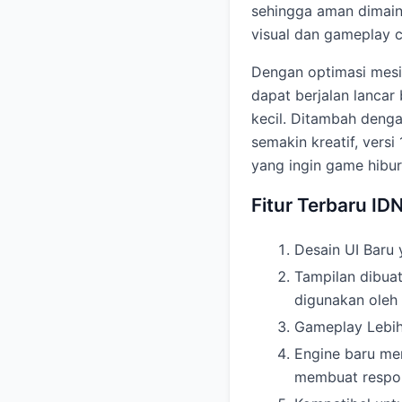
sehingga aman dimain
visual dan gameplay c
Dengan optimasi mes
dapat berjalan lanca
kecil. Ditambah deng
semakin kreatif, versi
yang ingin game hibur
Fitur Terbaru ID
Desain UI Baru 
Tampilan dibuat
digunakan oleh
Gameplay Lebih 
Engine baru me
membuat respon