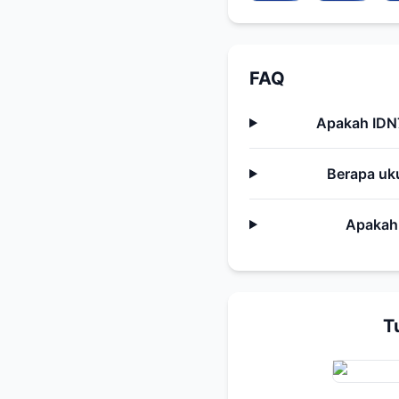
FAQ
Apakah IDN
Berapa uku
Apakah 
T