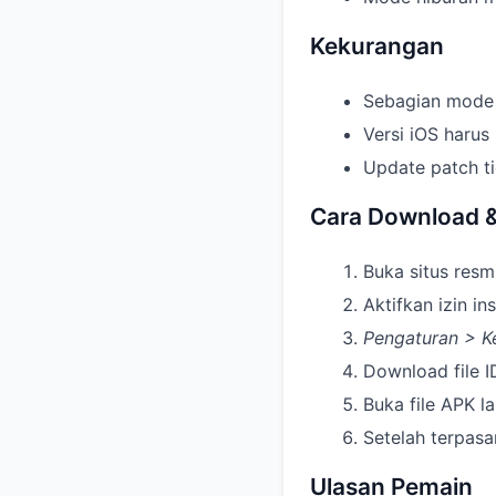
Kekurangan
Sebagian mode 
Versi iOS harus 
Update patch ti
Cara Download &
Buka situs res
Aktifkan izin ins
Pengaturan > K
Download file I
Buka file APK la
Setelah terpasa
Ulasan Pemain