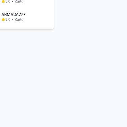
5.0
•
Kartu
ARMADA777
5.0
•
Kartu