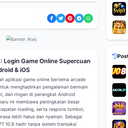
Pos
 : Login Game Online Supercuan
droid & iOS
ah aplikasi game online bertema arcade
untuk menghadirkan pengalaman bermain
at, dan ringan di perangkat Android
rbaru ini membawa peningkatan besar
cepatan loading, serta respons tombol,
rasa lebih halus dan nyaman. Sebagai
77 10.8 hadir tanpa sistem transaksi