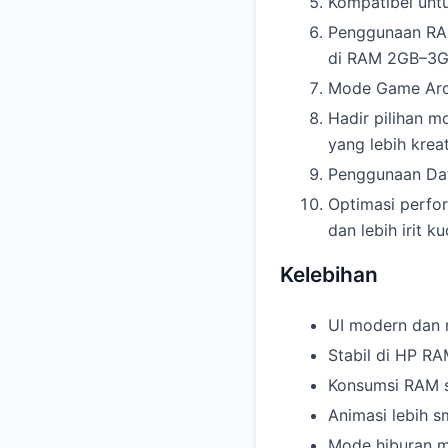
Kompatibel unt
Penggunaan RAM
di RAM 2GB–3G
Mode Game Arca
Hadir pilihan m
yang lebih kreat
Penggunaan Dat
Optimasi perfo
dan lebih irit ku
Kelebihan
UI modern dan
Stabil di HP R
Konsumsi RAM 
Animasi lebih 
Mode hiburan 