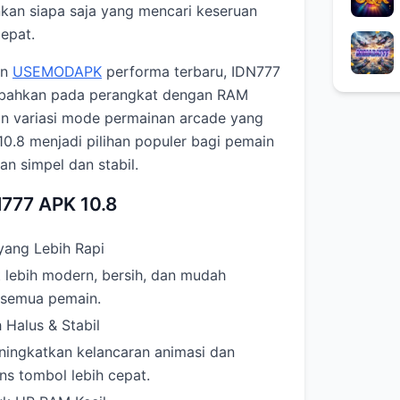
kan siapa saja yang mencari keseruan
epat.
in
USEMODAPK
performa terbaru, IDN777
r bahkan pada perangkat dengan RAM
an variasi mode permainan arcade yang
 10.8 menjadi pilihan populer bagi pemain
an simpel dan stabil.
N777 APK 10.8
yang Lebih Rapi
 lebih modern, bersih, dan mudah
 semua pemain.
Halus & Stabil
ningkatkan kelancaran animasi dan
s tombol lebih cepat.