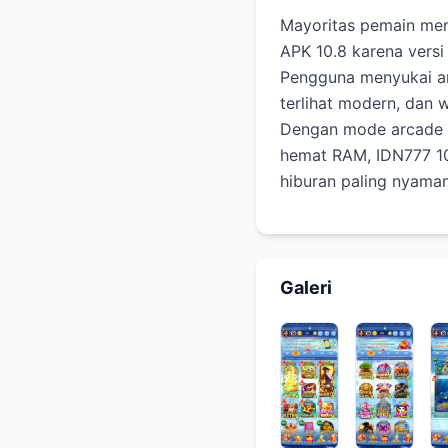
Mayoritas pemain mem
APK 10.8 karena versi i
Pengguna menyukai ani
terlihat modern, dan 
Dengan mode arcade y
hemat RAM, IDN777 10
hiburan paling nyaman
Galeri