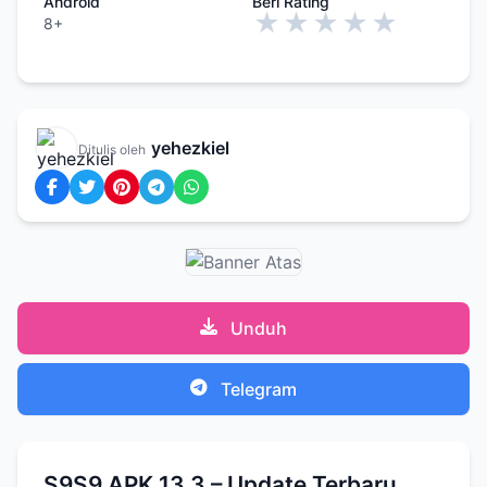
Android
Beri Rating
★
★
★
★
★
8+
yehezkiel
Ditulis oleh
Unduh
Telegram
S9S9 APK 13.3 – Update Terbaru