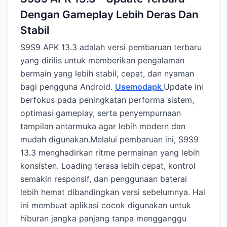
Dengan Gameplay Lebih Deras Dan
Stabil
S9S9 APK 13.3 adalah versi pembaruan terbaru
yang dirilis untuk memberikan pengalaman
bermain yang lebih stabil, cepat, dan nyaman
bagi pengguna Android.
Usemodapk
Update ini
berfokus pada peningkatan performa sistem,
optimasi gameplay, serta penyempurnaan
tampilan antarmuka agar lebih modern dan
mudah digunakan.Melalui pembaruan ini, S9S9
13.3 menghadirkan ritme permainan yang lebih
konsisten. Loading terasa lebih cepat, kontrol
semakin responsif, dan penggunaan baterai
lebih hemat dibandingkan versi sebelumnya. Hal
ini membuat aplikasi cocok digunakan untuk
hiburan jangka panjang tanpa mengganggu