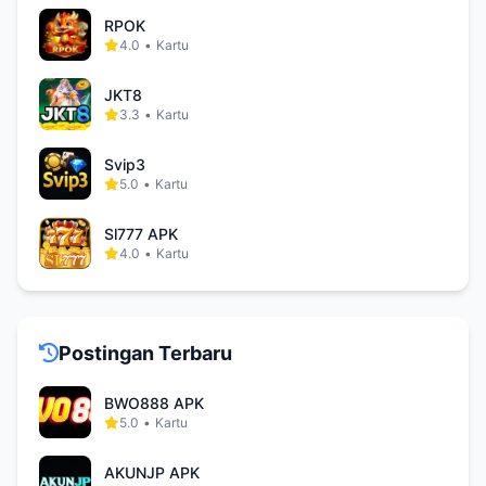
RPOK
4.0
•
Kartu
JKT8
3.3
•
Kartu
Svip3
5.0
•
Kartu
Sl777 APK
4.0
•
Kartu
Postingan Terbaru
BWO888 APK
5.0
•
Kartu
AKUNJP APK