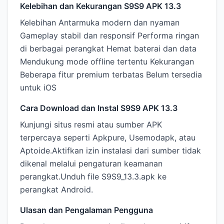
Kelebihan dan Kekurangan S9S9 APK 13.3
Kelebihan Antarmuka modern dan nyaman
Gameplay stabil dan responsif Performa ringan
di berbagai perangkat Hemat baterai dan data
Mendukung mode offline tertentu Kekurangan
Beberapa fitur premium terbatas Belum tersedia
untuk iOS
Cara Download dan Instal S9S9 APK 13.3
Kunjungi situs resmi atau sumber APK
terpercaya seperti Apkpure, Usemodapk, atau
Aptoide.Aktifkan izin instalasi dari sumber tidak
dikenal melalui pengaturan keamanan
perangkat.Unduh file S9S9_13.3.apk ke
perangkat Android.
Ulasan dan Pengalaman Pengguna